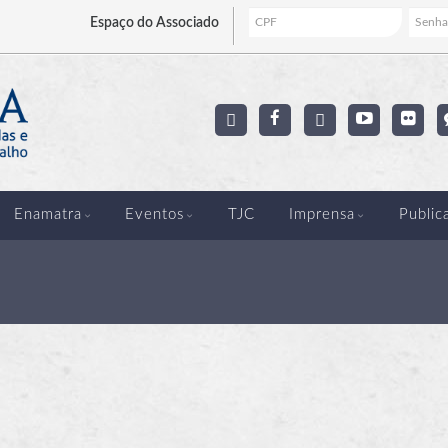
Espaço
do Associado
Enamatra
Eventos
TJC
Imprensa
Public