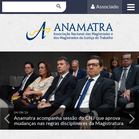
Pesquisar
Associado
Anterior
P
04/08/26
Anamatra acompanha sessão do CNJ que aprova
mudanças nas regras disciplinares da Magistratura