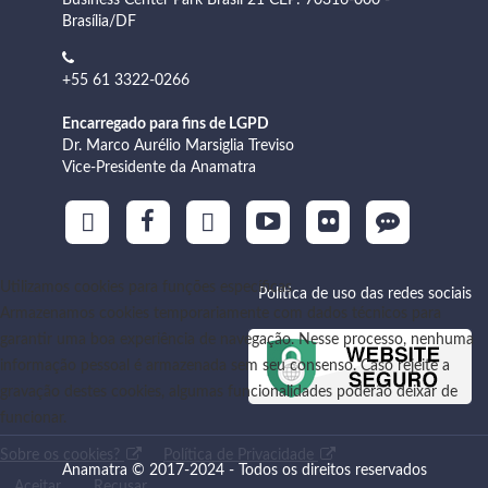
Brasília/DF
+55 61 3322-0266
Encarregado para fins de LGPD
Dr. Marco Aurélio Marsiglia Treviso
Vice-Presidente da Anamatra
Utilizamos cookies para funções específicas
Política de uso das redes sociais
Armazenamos cookies temporariamente com dados técnicos para
garantir uma boa experiência de navegação. Nesse processo, nenhuma
informação pessoal é armazenada sem seu consenso. Caso rejeite a
gravação destes cookies, algumas funcionalidades poderão deixar de
funcionar.
Sobre os cookies?
Política de Privacidade
Anamatra © 2017-2024 - Todos os direitos reservados
Aceitar
Recusar