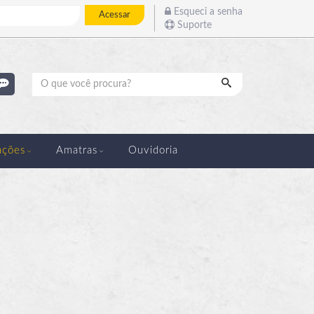
Esqueci a senha
Acessar
Suporte
Pesquisar
ações
Amatras
Ouvidoria