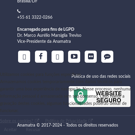
Brasília/DF
+55 61 3322-0266
Encarregado para fins de LGPD
Dr. Marco Aurélio Marsiglia Treviso
Vice-Presidente da Anamatra
Utilizamos cookies para funções específicas
Política de uso das redes sociais
Armazenamos cookies temporariamente com dados técnicos para
garantir uma boa experiência de navegação. Nesse processo, nenhuma
informação pessoal é armazenada sem seu consenso. Caso rejeite a
gravação destes cookies, algumas funcionalidades poderão deixar de
funcionar.
Sobre os cookies?
Política de Privacidade
Anamatra © 2017-2024 - Todos os direitos reservados
Aceitar
Recusar