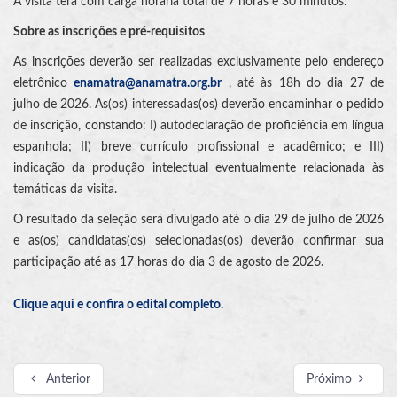
A visita terá com carga horária total de 7 horas e 30 minutos.
Sobre as inscrições e pré-requisitos
As inscrições deverão ser realizadas exclusivamente pelo endereço
eletrônico
enamatra@anamatra.org.br
, até às 18h do dia 27 de
julho de 2026. As(os) interessadas(os) deverão encaminhar o pedido
de inscrição, constando: I) autodeclaração de proficiência em língua
espanhola; II) breve currículo profissional e acadêmico; e III)
indicação da produção intelectual eventualmente relacionada às
temáticas da visita.
O resultado da seleção será divulgado até o dia 29 de julho de 2026
e as(os) candidatas(os) selecionadas(os) deverão confirmar sua
participação até as 17 horas do dia 3 de agosto de 2026.
Clique aqui e confira o edital completo.
Anterior
Próximo