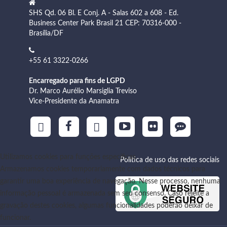
SHS Qd. 06 Bl. E Conj. A - Salas 602 a 608 - Ed.
Business Center Park Brasil 21 CEP: 70316-000 -
Brasília/DF
+55 61 3322-0266
Encarregado para fins de LGPD
Dr. Marco Aurélio Marsiglia Treviso
Vice-Presidente da Anamatra
Utilizamos cookies para funções específicas
Política de uso das redes sociais
Armazenamos cookies temporariamente com dados técnicos para
garantir uma boa experiência de navegação. Nesse processo, nenhuma
informação pessoal é armazenada sem seu consenso. Caso rejeite a
gravação destes cookies, algumas funcionalidades poderão deixar de
funcionar.