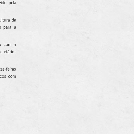
vido pela
ultura da
s para a
tou com a
cretário-
s-feiras
icos com