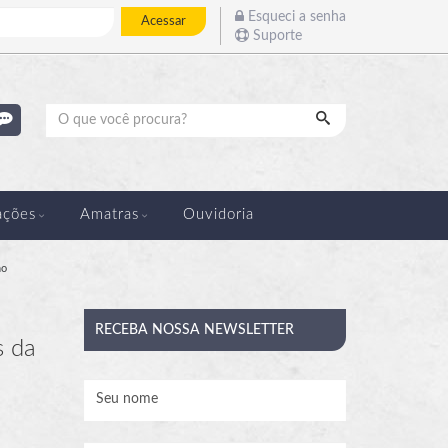
Esqueci a senha
Acessar
Suporte
Pesquisar
ações
Amatras
Ouvidoria
ho
RECEBA
NOSSA NEWSLETTER
s da