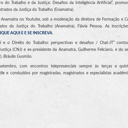
o do Trabalho e da Justiça: Desafios da Inteligência Artificial”, promo
strados da Justiça do Trabalho (Enamatra).
TV Anamatra no Youtube, sob a moderação da diretora de Formação e C
dos da Justiça do Trabalho (Anamatra), Flávia Pessoa. As inscriçõe
IQUE AQUI E E SE INSCREVA
.
ial e o Direito do Trabalho: perspectivas e desafios / Chat-JT” con
ustiça (CNJ) e ex-presidente da Anamatra, Guilherme Feliciano, e do se
), Bráulio Gusmão.
embro, com encontros telepresenciais sempre às terças e quinta
le e conduzidos por magistradas, magistrados e especialistas acadêm