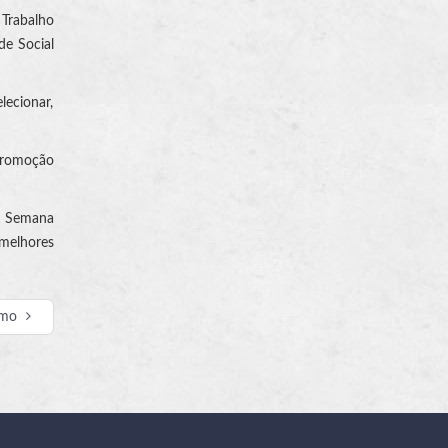
Trabalho
de Social
lecionar,
.
 Promoção
 a Semana
 melhores
imo