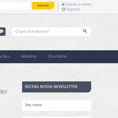
Esqueci a senha
Acessar
Suporte
Pesquisar
ações
Amatras
Ouvidoria
RECEBA
NOSSA NEWSLETTER
der