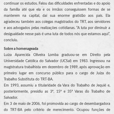
continuar os estudos. Falou das dificuldades enfrentadas e do apoio
da família até que ela e os irmãos conseguissem formas de se
manterem na capital, daí sua enorme gratidão aos pais. Ela
agradeceu também aos colegas magistrados do TRT, aos servidores
e aos advogados pelas realizações cotidianas. “A luta por diminuir a
desigualdade nesse país é uma luta de todos nós que estamos aqui”,
concluiu.
Sobre a homenageada
Luíza Aparecida Oliveira Lomba graduou-se em Direito pela
Universidade Católica do Salvador (UCSal) em 1983. Ingressou na
magistratura trabalhista em dezembro de 1989, após aprovação em
primeiro lugar em concurso público para o cargo de Juíza do
Trabalho Substituta do TRT-BA.
Em 1993, assumiu a titularidade da Vara do Trabalho de Jequié e,
posteriormente, presidiu as 3ª, 15ª e 35ª Varas do Trabalho de
Salvador.
Em 3 de maio de 2006, foi promovida ao cargo de desembargadora
do TRT-BA pelo critério de merecimento. Ocupou funções de