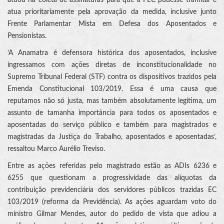
atuou na coleta de assinaturas para que a PEC pudesse tramitar e
atua prioritariamente pela aprovação da medida, inclusive junto
Frente Parlamentar Mista em Defesa dos Aposentados e
Pensionistas.
‘A Anamatra é defensora histórica dos aposentados, inclusive
ingressamos com ações diretas de inconstitucionalidade no
Supremo Tribunal Federal (STF) contra os dispositivos trazidos pela
Emenda Constitucional 103/2019. Essa é uma causa que
reputamos não só justa, mas também absolutamente legítima, um
assunto de tamanha importância para todos os aposentados e
aposentadas do serviço público e também para magistrados e
magistradas da Justiça do Trabalho, aposentados e aposentadas’,
ressaltou Marco Aurélio Treviso.
Entre as ações referidas pelo magistrado estão as ADIs 6236 e
6255 que questionam a progressividade das alíquotas da
contribuição previdenciária dos servidores públicos trazidas EC
103/2019 (reforma da Previdência). As ações aguardam voto do
ministro Gilmar Mendes, autor do pedido de vista que adiou a