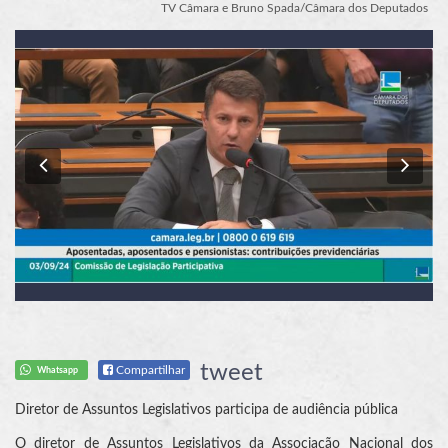
TV Câmara e Bruno Spada/Câmara dos Deputados
Previous
Nex
tweet
Compartilhar
Whatsapp
Diretor de Assuntos Legislativos participa de audiência pública
O diretor de Assuntos Legislativos da Associação Nacional dos