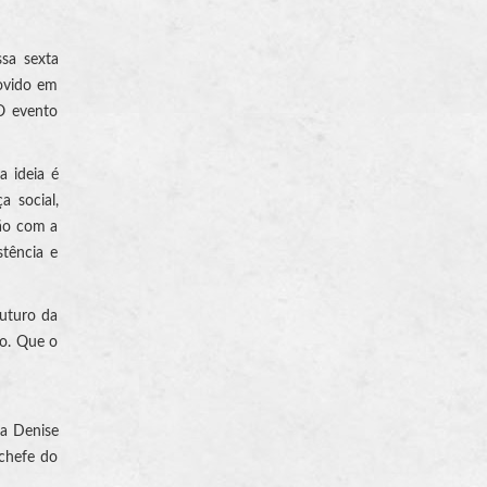
ssa sexta
movido em
O evento
a ideia é
 social,
ção com a
stência e
futuro da
mo. Que o
ra Denise
 chefe do