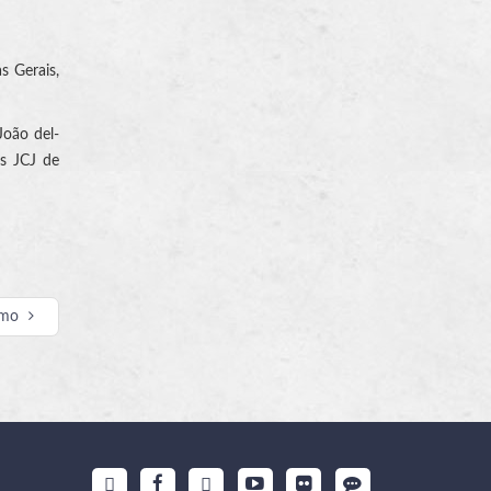
s Gerais,
João del-
as JCJ de
imo