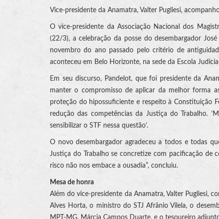
Vice-presidente da Anamatra, Valter Pugliesi, acompanh
O vice-presidente da Associação Nacional dos Magistra
(22/3), a celebração da posse do desembargador José 
novembro do ano passado pelo critério de antiguidad
aconteceu em Belo Horizonte, na sede da Escola Judicia
Em seu discurso, Pandelot, que foi presidente da Ana
manter o compromisso de aplicar da melhor forma as 
proteção do hipossuficiente e respeito à Constituição 
redução das competências da Justiça do Trabalho. ’M
sensibilizar o STF nessa questão’.
O novo desembargador agradeceu a todos e todas que 
Justiça do Trabalho se concretize com pacificação de c
risco não nos embace a ousadia”, concluiu.
Mesa de honra
Além do vice-presidente da Anamatra, Valter Pugliesi,
Alves Horta, o ministro do STJ Afrânio Vilela, o des
MPT-MG, Márcia Campos Duarte, e o tesoureiro adjunto