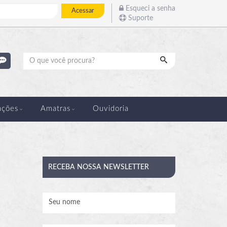
Esqueci a senha
Acessar
Suporte
Pesquisar
ações
Amatras
Ouvidoria
RECEBA
NOSSA NEWSLETTER