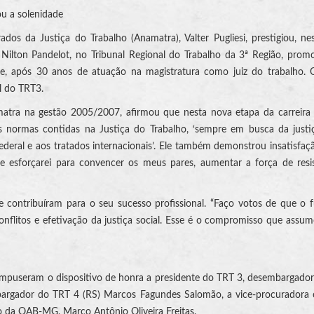
ou a solenidade
dos da Justiça do Trabalho (Anamatra), Valter Pugliesi, prestigiou, ne
Nilton Pandelot, no Tribunal Regional do Trabalho da 3ª Região, pro
e, após 30 anos de atuação na magistratura como juiz do trabalho. 
l do TRT3.
matra na gestão 2005/2007, afirmou que nesta nova etapa da carreira 
normas contidas na Justiça do Trabalho, ‘sempre em busca da justiça
Federal e aos tratados internacionais’. Ele também demonstrou insatisfa
e esforçarei para convencer os meus pares, aumentar a força de resi
contribuíram para o seu sucesso profissional. “Faço votos de que o 
onflitos e efetivação da justiça social. Esse é o compromisso que assu
 compuseram o dispositivo de honra a presidente do TRT 3, desembargado
embargador do TRT 4 (RS) Marcos Fagundes Salomão, a vice-procuradora
 da OAB-MG, Marco Antônio Oliveira Freitas.