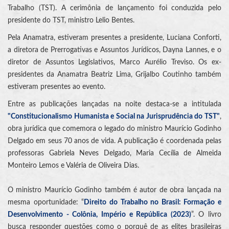
Trabalho (TST). A cerimônia de lançamento foi conduzida pelo
presidente do TST, ministro Lelio Bentes.
Pela Anamatra, estiveram presentes a presidente, Luciana Conforti,
a diretora de Prerrogativas e Assuntos Jurídicos, Dayna Lannes, e o
diretor de Assuntos Legislativos, Marco Aurélio Treviso. Os ex-
presidentes da Anamatra Beatriz Lima, Grijalbo Coutinho também
estiveram presentes ao evento.
Entre as publicações lançadas na noite destaca-se a intitulada
"Constitucionalismo Humanista e Social na Jurisprudência do TST"
,
obra jurídica que comemora o legado do ministro Maurício Godinho
Delgado em seus 70 anos de vida. A publicação é coordenada pelas
professoras Gabriela Neves Delgado, Maria Cecília de Almeida
Monteiro Lemos e Valéria de Oliveira Dias.
O ministro Maurício Godinho também é autor de obra lançada na
mesma oportunidade: “
Direito do Trabalho no Brasil: Formação e
Desenvolvimento - Colônia, Império e República (2023)
”. O livro
busca responder questões como o porquê de as elites brasileiras