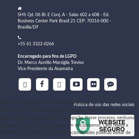
SHS Qd. 06 Bl. E Conj. A - Salas 602 a 608 - Ed.
Business Center Park Brasil 21 CEP: 70316-000 -
Brasília/DF
+55 61 3322-0266
Encarregado para fins de LGPD
Dr. Marco Aurélio Marsiglia Treviso
Vice-Presidente da Anamatra
Utilizamos cookies para funções específicas
Política de uso das redes sociais
Armazenamos cookies temporariamente com dados técnicos para
garantir uma boa experiência de navegação. Nesse processo, nenhuma
informação pessoal é armazenada sem seu consenso. Caso rejeite a
gravação destes cookies, algumas funcionalidades poderão deixar de