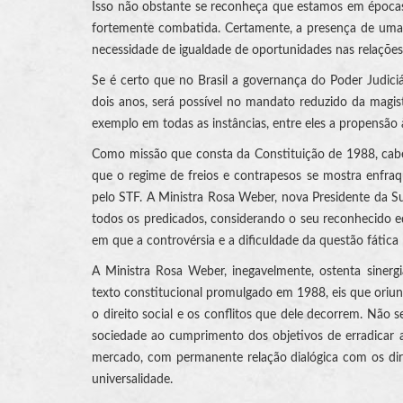
Isso não obstante se reconheça que estamos em épocas
fortemente combatida. Certamente, a presença de uma m
necessidade de igualdade de oportunidades nas relações
Se é certo que no Brasil a governança do Poder Judic
dois anos, será possível no mandato reduzido da magis
exemplo em todas as instâncias, entre eles a propensão à
Como missão que consta da Constituição de 1988, cabe
que o regime de freios e contrapesos se mostra enfraq
pelo STF. A Ministra Rosa Weber, nova Presidente da Su
todos os predicados, considerando o seu reconhecido equi
em que a controvérsia e a dificuldade da questão fátic
A Ministra Rosa Weber, inegavelmente, ostenta sinerg
texto constitucional promulgado em 1988, eis que oriun
o direito social e os conflitos que dele decorrem. Não
sociedade ao cumprimento dos objetivos de erradicar 
mercado, com permanente relação dialógica com os dire
universalidade.