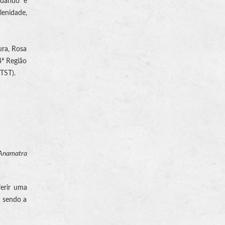
udando e
lenidade,
ura, Rosa
4ª Região
TST).
a Anamatra
ferir uma
, sendo a