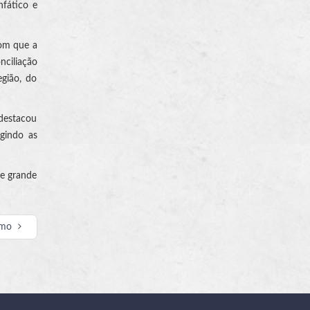
nfático e
com que a
nciliação
egião, do
 destacou
gindo as
de grande
imo