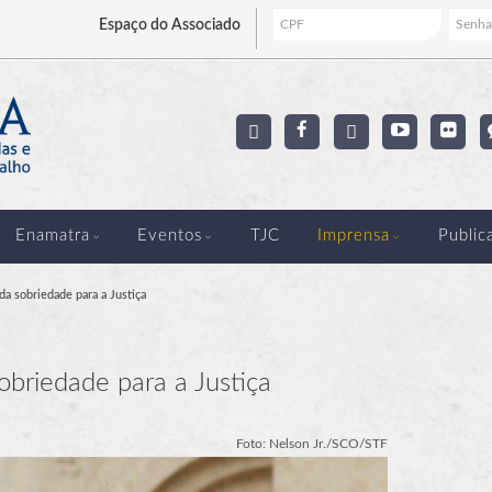
Espaço
do Associado
Enamatra
Eventos
TJC
Imprensa
Public
da sobriedade para a Justiça
sobriedade para a Justiça
Foto: Nelson Jr./SCO/STF