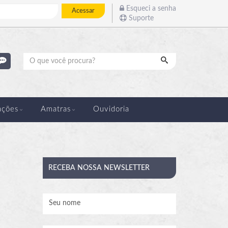
Esqueci a senha
Acessar
Suporte
Pesquisar
ações
Amatras
Ouvidoria
RECEBA
NOSSA NEWSLETTER