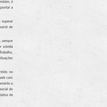
também, é
apontar a
m superar
servir de
s, sempre
r solvida
Trabalho,
situações
ontido no
idade com
camente a
social de
status de