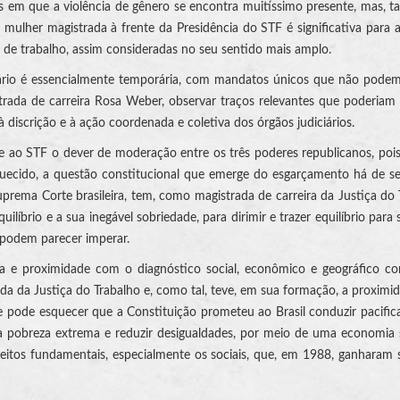
 em que a violência de gênero se encontra muitíssimo presente, mas, 
ulher magistrada à frente da Presidência do STF é significativa para 
 de trabalho, assim consideradas no seu sentido mais amplo.
iário é essencialmente temporária, com mandatos únicos que não pode
trada de carreira Rosa Weber, observar traços relevantes que poderiam 
 discrição e à ação coordenada e coletiva dos órgãos judiciários.
 ao STF o dever de moderação entre os três poderes republicanos, poi
uecido, a questão constitucional que emerge do esgarçamento há de se
prema Corte brasileira, tem, como magistrada de carreira da Justiça do 
líbrio e a sua inegável sobriedade, para dirimir e trazer equilíbrio para 
a podem parecer imperar.
ia e proximidade com o diagnóstico social, econômico e geográfico c
da da Justiça do Trabalho e, como tal, teve, em sua formação, a proxim
 se pode esquecer que a Constituição prometeu ao Brasil conduzir pacifi
a pobreza extrema e reduzir desigualdades, por meio de uma economia 
itos fundamentais, especialmente os sociais, que, em 1988, ganharam 