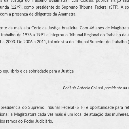
 da Justiça do Trabalho (Anamatra), Luiz Colussi, publica artigo sa
unda (12/9), como presidente do Supremo Tribunal Federal (STF). A so
 com a presença de dirigentes da Anamatra.
nte da mais alta Corte da Justiça brasileira. Com 46 anos de Magistrat
o trabalho de 1976 a 1991 e integrou o Tribunal Regional do Trabalho da 
 a 2003. De 2006 a 2011, foi ministra do Tribunal Superior do Trabalho (
 equilíbrio e da sobriedade para a Justiça
Por Luiz Antonio Colussi, presidente d
presidência do Supremo Tribunal Federal (STF) é oportunidade para re
ional: a Magistratura cada vez mais é um local de atuação das mulheres
dos ramos do Poder Judiciário.