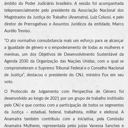
âmbito do Poder Judiciário brasileiro. A sessão foi acompanhada
telepresencialmente pelo presidente da Associação Nacional dos
Magistrados da Justiça do Trabalho (Anamatra), Luiz Colussi, e pelo
diretor de Prerrogativas e Assuntos Jurídicos da entidade, Marco
Aurélio Treviso.
“O ato normativo consubstancia mais um esforço para se alcançar
a igualdade de gênero e o empoderamento de todas as mulheres e
meninas, um dos Objetivos de Desenvolvimento Sustentável da
Agenda 2030 da Organização das Nações Unidas, com a qual se
comprometeram o Supremo Tribunal Federal e o Conselho Nacional
de Justiça”, destacou o presidente do CNJ, ministro Fux em seu
voto.
O Protocolo de Julgamento com Perspectiva de Gênero foi
desenvolvido ao longo de 2021 por um grupo de trabalho instituído
pelo CNJ e que contou com a participação de todos os segmentos
da Justiça – estadual, federal, trabalhista, militar e eleitoral. A
Anamatra também contribuiu com a iniciativa, pela Comissão
Anamatra Mulheres, representada pelas juízas Vanessa Sanches e