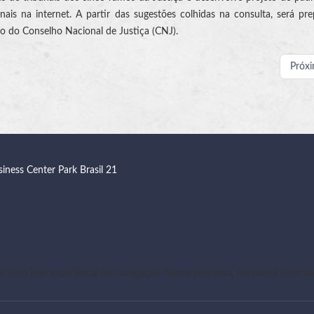
ais na internet. A partir das sugestões colhidas na consulta, será pr
o do Conselho Nacional de Justiça (CNJ).
Próx
siness Center Park Brasil 21
r uma boa experiência de navegação. Nesse processo, nenhuma informaç