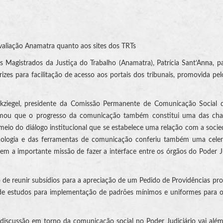
valiação Anamatra quanto aos sites dos TRTs
Magistrados da Justiça do Trabalho (Anamatra), Patrícia Sant’Anna, pa
trizes para facilitação de acesso aos portais dos tribunais, promovida pe
ckziegel, presidente da Comissão Permanente de Comunicação Social 
firmou que o progresso da comunicação também constitui uma das cha
meio do diálogo institucional que se estabelece uma relação com a soci
logia e das ferramentas de comunicação conferiu também uma celer
em a importante missão de fazer a interface entre os órgãos do Poder Ju
o de reunir subsídios para a apreciação de um Pedido de Providências pr
o de estudos para implementação de padrões mínimos e uniformes para o
 discussão em torno da comunicação social no Poder Judiciário vai al