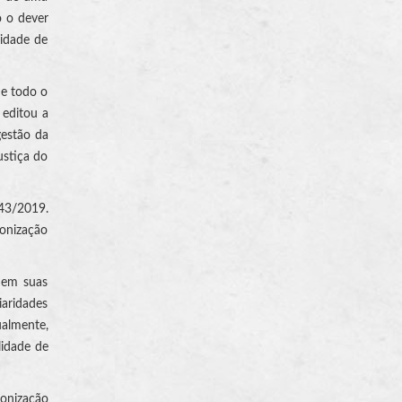
o o dever
lidade de
de todo o
 editou a
gestão da
ustiça do
243/2019.
ronização
r em suas
iaridades
ualmente,
lidade de
ronização