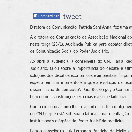
tweet
Compartilhar
Diretora de Comunicação, Patrícia Sant’Anna, fez uma a
A diretora de Comunicação da Associação Nacional dos 
nesta terça (25/1), Audiência Pública para debater dire
de Comunicação Social do Poder Judiciário.
Ao abrir a audiência, a conselheira do CNJ Tânia Re
Judiciário, falou sobre a importância do debate e a
soluções dos desafios econômicos e ambientais. “É por 
especial em um momento em que a evolução da tecno
disseminação do conteúdo”. Para Reckziegel, o Comitê t
bem como as instituições externas e a sociedade civil.
Como explicou a conselheira, a audiência tem o objetiv
no CNJ e que está sob sua relatoria, para a realizaçã
institucionais e órgãos do Poder Judiciário brasileiro.
Para o conselheiro Luiz Fernando Bandeira de Mello, a