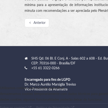
mínima para a apresentação de informações institucion
minuta com recomendações a ser apreciada pelo Plenári
Anterior
SHS Qd. 06 Bl. E Conj. A - Salas 602 a 608 - Ed. Bu
CEP: 70316-000 - Brasília/DF
+55 61 3322-0266
Encarregado para fins de LGPD
Dr. Marco Aurélio Marsiglia Treviso
Utilizamos cookies para funções específicas
Vice-Presidente da Anamatra
Armazenamos cookies temporariamente com dados técnicos para garanti
destes cookies, algumas funcionalidades poderão deixar de funcionar.