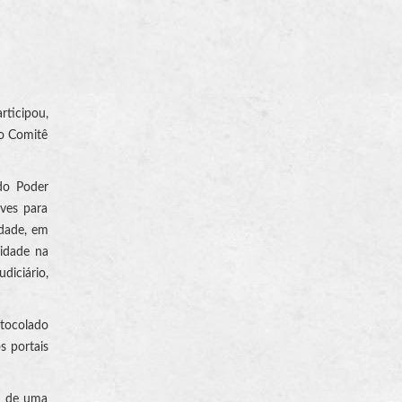
rticipou,
lo Comitê
do Poder
ves para
edade, em
idade na
diciário,
otocolado
s portais
ém de uma