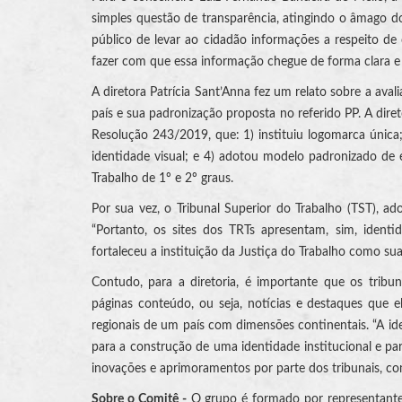
simples questão de transparência, atingindo o âmago do
público de levar ao cidadão informações a respeito de
fazer com que essa informação chegue de forma clara e 
A diretora Patrícia Sant’Anna fez um relato sobre a ava
país e sua padronização proposta no referido PP. A dir
Resolução 243/2019, que: 1) instituiu logomarca única
identidade visual; e 4) adotou modelo padronizado de e
Trabalho de 1º e 2º graus.
Por sua vez, o Tribunal Superior do Trabalho (TST), 
“Portanto, os sites dos TRTs apresentam, sim, identi
fortaleceu a instituição da Justiça do Trabalho como sua
Contudo, para a diretoria, é importante que os trib
páginas conteúdo, ou seja, notícias e destaques que
regionais de um país com dimensões continentais. “A id
para a construção de uma identidade institucional e par
inovações e aprimoramentos por parte dos tribunais, com
Sobre o Comitê -
O grupo é formado por representantes