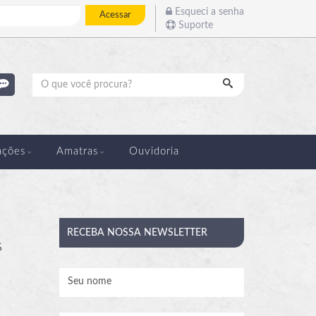
Esqueci a senha
Acessar
Suporte
Pesquisar
ações
Amatras
Ouvidoria
RECEBA
NOSSA NEWSLETTER
s