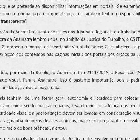
 que se pretende ao disponibilizar informações em portais. “Se eu tenh
 como o tribunal julga e o que ele julga, eu também tenho a responsabi
transparente”.
liação da Anamatra quanto aos sites dos Tribunais Regionais do Trabalho 
etora da Anamatra lembrou que, no âmbito da Justiça do Trabalho, o CSJT
; 2) aprovou o manual da identidade visual da marca; 3) estabeleceu a 
xibição dos conteúdos nas páginas iniciais dos portais dos órgãos da J
adotou, por meio da Resolução Administrativa 2111/2019, a Resolução 
dade visual. Para a Anamatra, isso é bastante importante, pois a pad
 unidade”, avaliou a magistrada.
unais tenham, de uma forma geral, autonomia e liberdade para coloca
 elejam como sendo mais adequados, levando em consideração as pecul
entidade visual e a padronização devem ser levadas em consideração vis
a a garantia de meios de acesso únicos, mas é preciso garantir a possibi
o meio de boas práticas”, alertou.
 de tribunais dos cinco ramos da Justiça e desenvolve projeto de pad