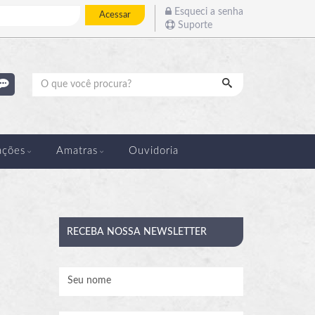
Esqueci a senha
Acessar
Suporte
Pesquisar
ações
Amatras
Ouvidoria
RECEBA
NOSSA NEWSLETTER