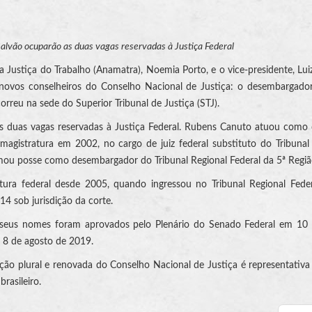
alvão ocuparão as duas vagas reservadas à Justiça Federal
Justiça do Trabalho (Anamatra), Noemia Porto, e o vice-presidente, Luiz
is novos conselheiros do Conselho Nacional de Justiça: o desembargad
orreu na sede do Superior Tribunal de Justiça (STJ).
s duas vagas reservadas à Justiça Federal. Rubens Canuto atuou como
magistratura em 2002, no cargo de juiz federal substituto do Tribunal
mou posse como desembargador do Tribunal Regional Federal da 5ª Regiã
atura federal desde 2005, quando ingressou no Tribunal Regional Fede
14 sob jurisdição da corte.
 seus nomes foram aprovados pelo Plenário do Senado Federal em 10 d
 8 de agosto de 2019.
ão plural e renovada do Conselho Nacional de Justiça é representativa
brasileiro.