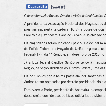
tweet
Compartilhar
O desembargador Rubens Canuto e a juíza federal Candice G
A presidente da Associação Nacional dos Magistrados da 
prestigiaram, nesta terça-feira (10/9), a posse de do
Canuto e a juíza federal Candice Galvão. A solenidade oc
Os magistrados foram indicados pelo STJ e ocuparão a
da Polícia Federal e advogado da União. Ingressou na 
Federal (TRF) da 4ª Região e, em dezembro de 2015, to
Já a juíza federal Candice Galvão pertence à magistr
Região, na Seção Judiciária do Distrito Federal, uma das 
Os dois novos conselheiros passaram por sabatinas e
Ambos foram nomeados por decreto presidencial do dia
Para Noemia Porto, presidente da Anamatra, a composiç
desse órgão que lidera as políticas judiciárias do sistema 