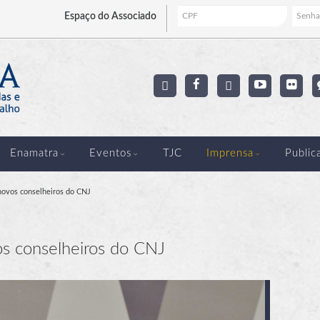
Espaço
do Associado
Enamatra
Eventos
TJC
Imprensa
Public
novos conselheiros do CNJ
os conselheiros do CNJ