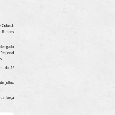
 Colussi,
or Rubens
 delegado
 Regional
o.
ral da 1ª
e julho.
 da força