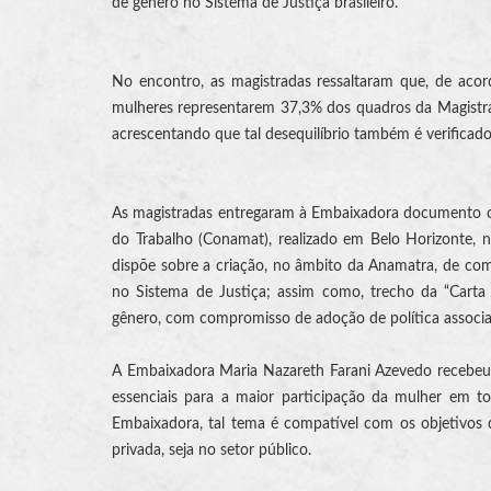
de gênero no Sistema de Justiça brasileiro.
No encontro, as magistradas ressaltaram que, de aco
mulheres representarem 37,3% dos quadros da Magistrat
acrescentando que tal desequilíbrio também é verificad
As magistradas entregaram à Embaixadora documento c
do Trabalho (Conamat), realizado em Belo Horizonte, n
dispõe sobre a criação, no âmbito da Anamatra, de co
no Sistema de Justiça; assim como, trecho da “Carta 
gênero, com compromisso de adoção de política associa
A Embaixadora Maria Nazareth Farani Azevedo recebeu d
essenciais para a maior participação da mulher em t
Embaixadora, tal tema é compatível com os objetivos q
privada, seja no setor público.