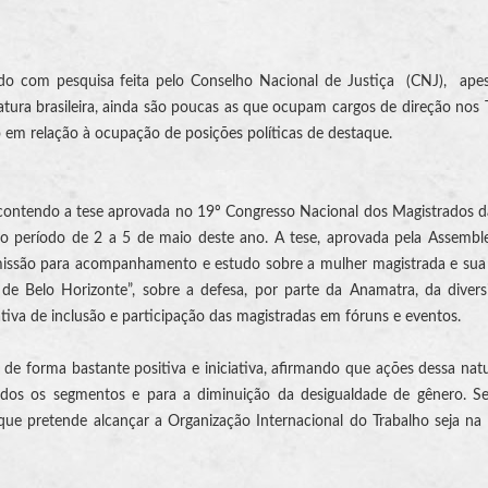
rdo com pesquisa feita pelo Conselho Nacional de Justiça (CNJ), ape
ura brasileira, ainda são poucas as que ocupam cargos de direção nos T
o em relação à ocupação de posições políticas de destaque.
ontendo a tese aprovada no 19º Congresso Nacional dos Magistrados d
o período de 2 a 5 de maio deste ano. A tese, aprovada pela Assemble
missão para acompanhamento e estudo sobre a mulher magistrada e sua
de Belo Horizonte”, sobre a defesa, por parte da Anamatra, da diver
tiva de inclusão e participação das magistradas em fóruns e eventos.
e forma bastante positiva e iniciativa, afirmando que ações dessa nat
odos os segmentos e para a diminuição da desigualdade de gênero. S
ue pretende alcançar a Organização Internacional do Trabalho seja na i