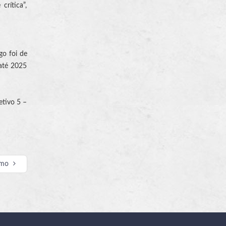
rítica”,
go foi de
 até 2025
etivo 5 –
imo