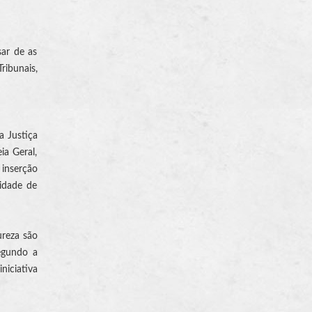
sar de as
ribunais,
a Justiça
ia Geral,
 inserção
sidade de
ureza são
egundo a
niciativa