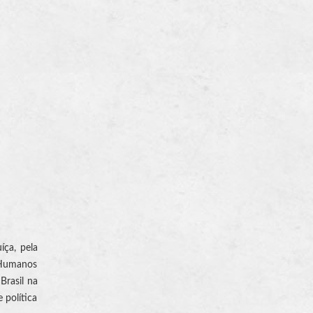
íça, pela
s Humanos
Brasil na
 política