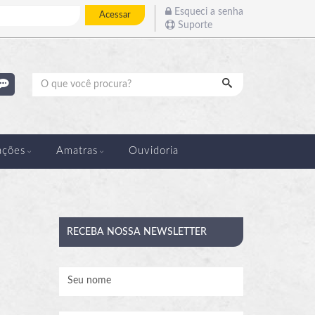
Esqueci a senha
Acessar
Suporte
Pesquisar
ações
Amatras
Ouvidoria
RECEBA
NOSSA NEWSLETTER