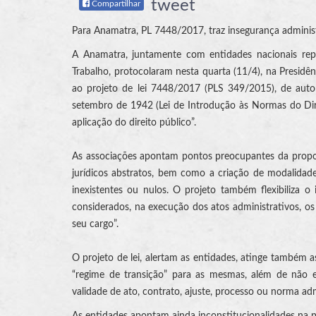
tweet
Compartilhar
Para Anamatra, PL 7448/2017, traz insegurança administra
A Anamatra, juntamente com entidades nacionais repres
Trabalho, protocolaram nesta quarta (11/4), na Presidênc
ao projeto de lei 7448/2017 (PLS 349/2015), de autor
setembro de 1942 (Lei de Introdução às Normas do Direit
aplicação do direito público”.
As associações apontam pontos preocupantes da proposta
jurídicos abstratos, bem como a criação de modalidade
inexistentes ou nulos. O projeto também flexibiliza o
considerados, na execução dos atos administrativos, os “
seu cargo”.
O projeto de lei, alertam as entidades, atinge também as
“regime de transição” para as mesmas, além de não es
validade de ato, contrato, ajuste, processo ou norma adm
As entidades apontam ainda inconstitucionalidades na pr