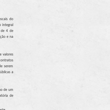
iscais do
 integral
, de 4 de
ação e na
e valores
contratos
 de serem
úblicas a
ção de um
atória de
este