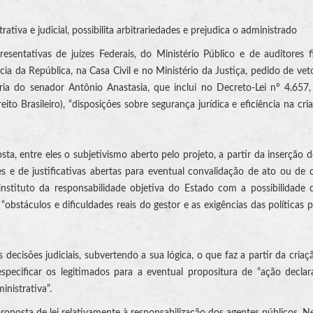
tiva e judicial, possibilita arbitrariedades e prejudica o administrado
entativas de juízes Federais, do Ministério Público e de auditores f
ia da República, na Casa Civil e no Ministério da Justiça, pedido de veto
ia do senador Antônio Anastasia, que inclui no Decreto-Lei nº 4.657
o Brasileiro), “disposições sobre segurança jurídica e eficiência na cri
, entre eles o subjetivismo aberto pelo projeto, a partir da inserção d
s e de justificativas abertas para eventual convalidação de ato ou de 
 instituto da responsabilidade objetiva do Estado com a possibilidade
obstáculos e dificuldades reais do gestor e as exigências das políticas p
 decisões judiciais, subvertendo a sua lógica, o que faz a partir da cria
pecificar os legitimados para a eventual propositura de “ação declar
inistrativa”.
oposta de lei relativamente à responsabilização dos agentes públicos. N