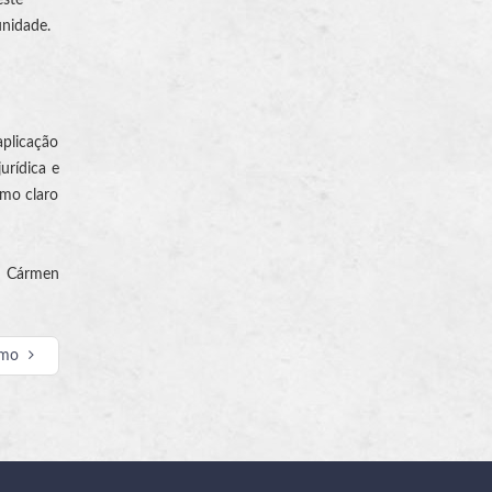
unidade.
aplicação
urídica e
omo claro
ra Cármen
imo