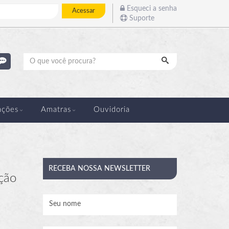
Esqueci a senha
Acessar
Suporte
Pesquisar
ações
Amatras
Ouvidoria
RECEBA
NOSSA NEWSLETTER
ução