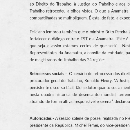
ao Direito do Trabalho, à Justiça do Trabalho e aos pr
Trabalho retrocedeu a olhos vistos. O que a Anamatra 
compartilhadas se multipliquem. É esta, de fato, a expect
Feliciano lembrou também que o ministro Brito Pereira j
fortalecer o diálogo entre o TST e a Anamatra. “Este 
que seja e assim estamos certos de que será”. Nest
Representantes da Anamatra, a convite da entidade, par
de magistrados do Trabalho das 24 regiões.
Retrocessos sociais -
O cenário de retrocesso dos direit
procurador-geral do Trabalho, Ronaldo Fleury. “A Just
persistente discurso fácil, tão sedutor quanto socialme
nesta quadra histórica de desencanto mundial, terren
atuando de forma altiva, responsável e serena”, declaro
Autoridades -
A sessão solene de posse, realizada no P
presidente da República, Michel Temer, do vice-presiden