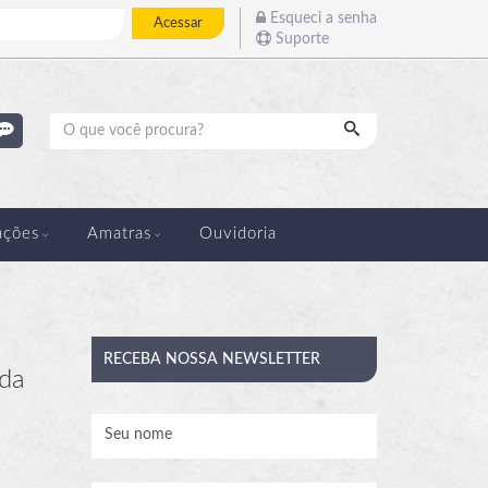
Esqueci a senha
Acessar
Suporte
Pesquisar
ações
Amatras
Ouvidoria
RECEBA
NOSSA NEWSLETTER
 da