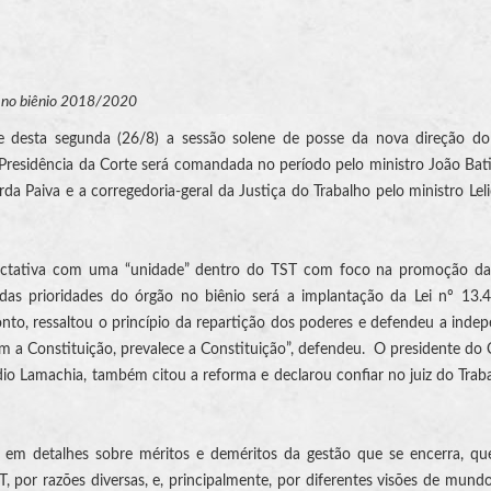
o no biênio 2018/2020
de desta segunda (26/8) a sessão solene de posse da nova direção do
Presidência da Corte será comandada no período pelo ministro João Bati
rda Paiva e a corregedoria-geral da Justiça do Trabalho pelo ministro Lel
pectativa com uma “unidade” dentro do TST com foco na promoção da
 das prioridades do órgão no biênio será a implantação da Lei nº 13
onto, ressaltou o princípio da repartição dos poderes e defendeu a inde
 com a Constituição, prevalece a Constituição”, defendeu. O presidente do
io Lamachia, também citou a reforma e declarou confiar no juiz do Trab
r em detalhes sobre méritos e deméritos da gestão que se encerra, q
, por razões diversas, e, principalmente, por diferentes visões de mund