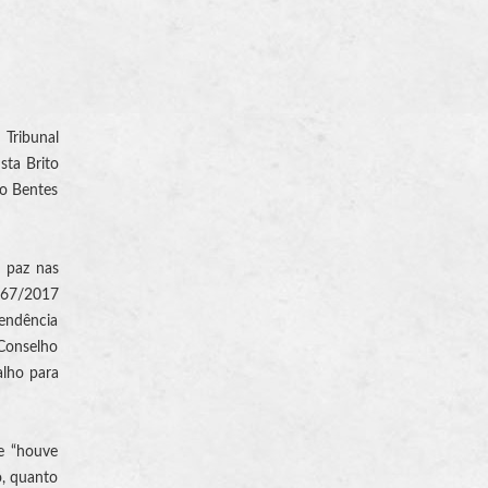
 Tribunal
sta Brito
io Bentes
 paz nas
.467/2017
pendência
 Conselho
alho para
ue “houve
o, quanto