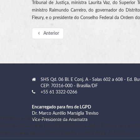
Tribunal de Justiça, ministra Laurita Vaz, do Superior 
ministro Raimundo Carreiro, do governador do Distrito
Fleury, e o presidente do Conselho Federal da Ordem do
Anterior
SHS Qd. 06 Bl. E Conj. A - Salas 602 a 608 - Ed. Bu
CEP: 70316-000 - Brasília/DF
+55 61 3322-0266
Encarregado para fins de LGPD
Dr. Marco Aurélio Marsiglia Treviso
Utilizamos cookies para funções específicas
Vice-Presidente da Anamatra
Armazenamos cookies temporariamente com dados técnicos para garanti
destes cookies, algumas funcionalidades poderão deixar de funcionar.