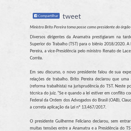
tweet
Compartilhar
Ministro Brito Pereira toma posse como presidente do órgã
Diversos dirigentes da Anamatra prestigiaram na tar
Superior do Trabalho (TST) para o biênio 2018/2020. A 
Pereira, a vice-Presidência pelo ministro Renato de Lace
Corrêa.
Em seu discurso, o novo presidente falou de sua ex
relações de trabalho. Brito Pereira declarou que uma
(reforma trabalhista) na jurisprudência do TST. Neste p
técnica do juiz. “Se e quando a lei estiver em conflito
Federal da Ordem dos Advogados do Brasil (OAB), Claud
a correta aplicação da Lei nº 13.467/2017.
O presidente Guilherme Feliciano declarou, sem entra
muitas tensões entre a Anamatra e a Presidência do TST