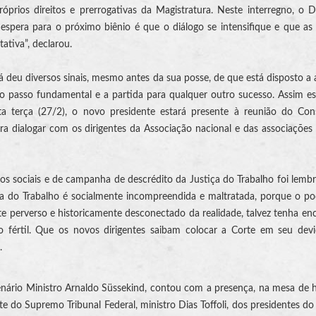
óprios direitos e prerrogativas da Magistratura. Neste interregno, o D
espera para o próximo biênio é que o diálogo se intensifique e que as
ativa”, declarou.
á deu diversos sinais, mesmo antes da sua posse, de que está disposto a 
é o passo fundamental e a partida para qualquer outro sucesso. Assim 
a terça (27/2), o novo presidente estará presente à reunião do Con
a dialogar com os dirigentes da Associação nacional e das associações 
os sociais e de campanha de descrédito da Justiça do Trabalho foi lemb
iça do Trabalho é socialmente incompreendida e maltratada, porque o p
nte perverso e historicamente desconectado da realidade, talvez tenha en
o fértil. Que os novos dirigentes saibam colocar a Corte em seu devi
u.
lenário Ministro Arnaldo Süssekind, contou com a presença, na mesa de 
te do Supremo Tribunal Federal, ministro Dias Toffoli, dos presidentes do