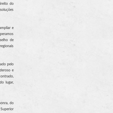
ireito do
 soluções
ampliar e
esperamos
selho de
regionais
rado pelo
oderoso e
contrado,
do lugar,
honra, do
 Superior