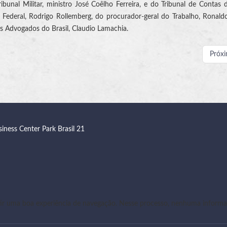
Tribunal Militar, ministro José Coêlho Ferreira, e do Tribunal de Contas 
 Federal, Rodrigo Rollemberg, do procurador-geral do Trabalho, Ronal
s Advogados do Brasil, Claudio Lamachia.
Próx
siness Center Park Brasil 21
r uma boa experiência de navegação. Nesse processo, nenhuma informaç