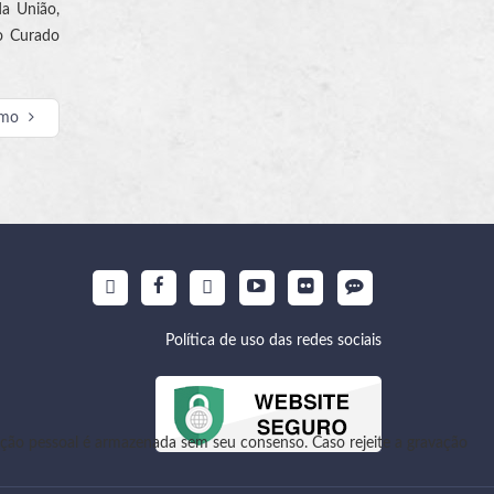
da União,
do Curado
imo
Política de uso das redes sociais
ão pessoal é armazenada sem seu consenso. Caso rejeite a gravação