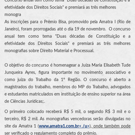
Concurso anual tem como tema "Duas décadas de Constituição e a
efetividade dos Direitos Sociais" e premiará as três melhores
monogra
As inscrições para o Prêmio Bisa, promovido pela Amatra I (Rio de
Janeiro), foram prorrogadas até o dia 19 de novembro. O concurso
anual tem como tema "Duas décadas de Constituição e a
efetividade dos Direitos Sociais" e premiará as três melhores
monografias sobre Direito Material e Processual.
O objetivo do concurso é homenagear a Juíza Maria Elisabeth Tude
Junqueira Ayres, figura importante no movimento associativo e
como juíza do Trabalho da 1° Região. O concurso é aberto a
magistrados do trabalho, membros do MP do Trabalho, advogados
e estudantes matriculados em instituição de ensino superior na área
de Ciências Jurídicas;.
O primeiro colocado receberá R$ 5 mil, o segundo R$ 3 mil e o
terceiro, R$ 2 mil. As monografias vencedoras serão divulgadas no
site da Amatra 1 (
www.amatra1.com.br< /u>
), onde também pode
ser verificado o regulamento completo do prêmio.