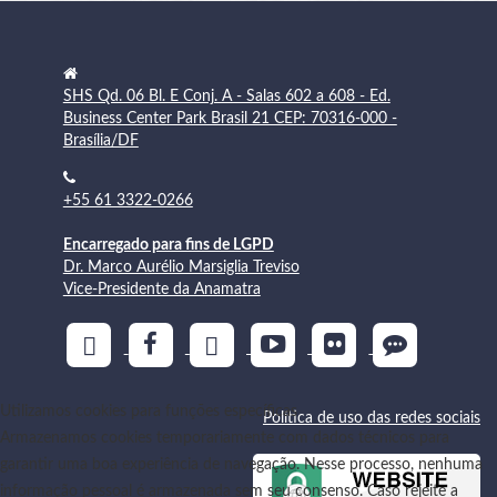
SHS Qd. 06 Bl. E Conj. A - Salas 602 a 608 - Ed.
Business Center Park Brasil 21 CEP: 70316-000 -
Brasília/DF
+55 61 3322-0266
Encarregado para fins de LGPD
Dr. Marco Aurélio Marsiglia Treviso
Vice-Presidente da Anamatra
Utilizamos cookies para funções específicas
Política de uso das redes sociais
Armazenamos cookies temporariamente com dados técnicos para
garantir uma boa experiência de navegação. Nesse processo, nenhuma
informação pessoal é armazenada sem seu consenso. Caso rejeite a