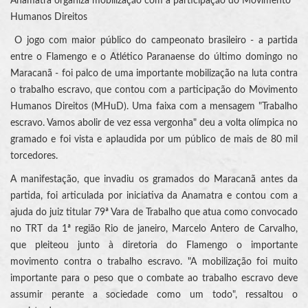
Anamatra organiza mobilização com a participação do Movimento
Humanos Direitos
O jogo com maior público do campeonato brasileiro - a partida
entre o Flamengo e o Atlético Paranaense do último domingo no
Maracanã - foi palco de uma importante mobilização na luta contra
o trabalho escravo, que contou com a participação do Movimento
Humanos Direitos (MHuD). Uma faixa com a mensagem "Trabalho
escravo. Vamos abolir de vez essa vergonha" deu a volta olímpica no
gramado e foi vista e aplaudida por um público de mais de 80 mil
torcedores.
A manifestação, que invadiu os gramados do Maracanã antes da
partida, foi articulada por iniciativa da Anamatra e contou com a
ajuda do juiz titular 79ª Vara de Trabalho que atua como convocado
no TRT da 1ª região Rio de janeiro, Marcelo Antero de Carvalho,
que pleiteou junto à diretoria do Flamengo o importante
movimento contra o trabalho escravo. "A mobilização foi muito
importante para o peso que o combate ao trabalho escravo deve
assumir perante a sociedade como um todo", ressaltou o