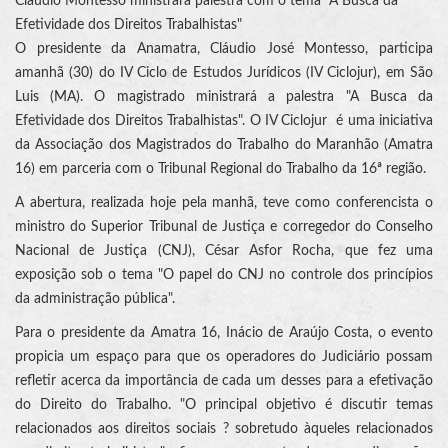
Cláudio Montesso ministrará palestra com o tema "A Busca da
Efetividade dos Direitos Trabalhistas"
O presidente da Anamatra, Cláudio José Montesso, participa
amanhã (30) do IV Ciclo de Estudos Jurídicos (IV Ciclojur), em São
Luis (MA). O magistrado ministrará a palestra "A Busca da
Efetividade dos Direitos Trabalhistas". O IV Ciclojur é uma iniciativa
da Associação dos Magistrados do Trabalho do Maranhão (Amatra
16) em parceria com o Tribunal Regional do Trabalho da 16ª região.
A abertura, realizada hoje pela manhã, teve como conferencista o
ministro do Superior Tribunal de Justiça e corregedor do Conselho
Nacional de Justiça (CNJ), César Asfor Rocha, que fez uma
exposição sob o tema "O papel do CNJ no controle dos princípios
da administração pública".
Para o presidente da Amatra 16, Inácio de Araújo Costa, o evento
propicia um espaço para que os operadores do Judiciário possam
refletir acerca da importância de cada um desses para a efetivação
do Direito do Trabalho. "O principal objetivo é discutir temas
relacionados aos direitos sociais ? sobretudo àqueles relacionados