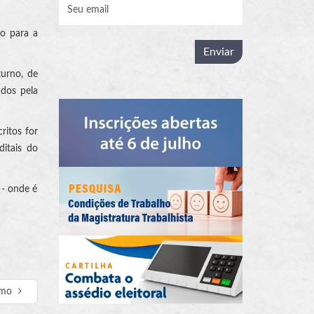
ão para a
turno, de
ados pela
ritos for
ditais do
 - onde é
imo