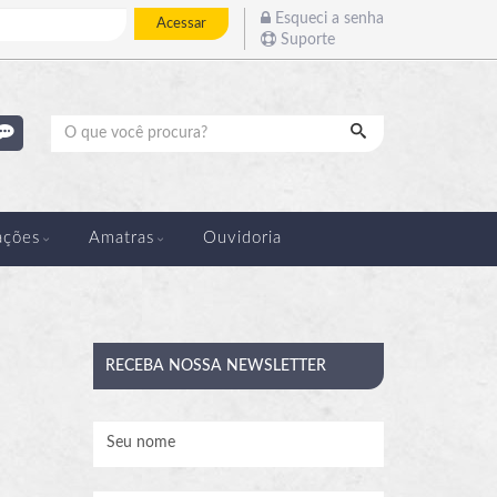
Esqueci a senha
Acessar
Suporte
Pesquisar
ações
Amatras
Ouvidoria
RECEBA
NOSSA NEWSLETTER