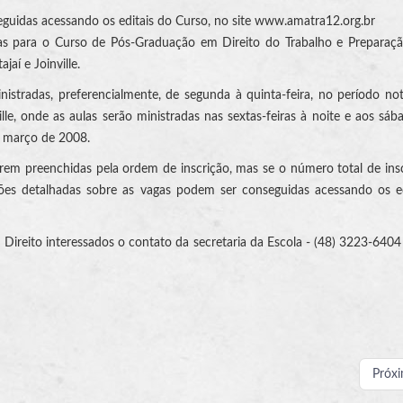
guidas acessando os editais do Curso, no site www.amatra12.org.br
gas para o Curso de Pós-Graduação em Direito do Trabalho e Preparaç
jaí e Joinville.
inistradas, preferencialmente, de segunda à quinta-feira, no período no
e, onde as aulas serão ministradas nas sextas-feiras à noite e aos sáb
e março de 2008.
rem preenchidas pela ordem de inscrição, mas se o número total de insc
ções detalhadas sobre as vagas podem ser conseguidas acessando os e
Direito interessados o contato da secretaria da Escola - (48) 3223-6404
Próx