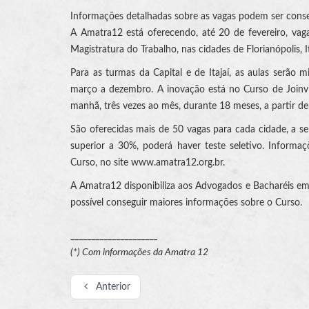
Informações detalhadas sobre as vagas podem ser conse
A Amatra12 está oferecendo, até 20 de fevereiro, va
Magistratura do Trabalho, nas cidades de Florianópolis, Ita
Para as turmas da Capital e de Itajaí, as aulas serão m
março a dezembro. A inovação está no Curso de Joinvill
manhã, três vezes ao mês, durante 18 meses, a partir d
São oferecidas mais de 50 vagas para cada cidade, a se
superior a 30%, poderá haver teste seletivo. Informa
Curso, no site www.amatra12.org.br.
A Amatra12 disponibiliza aos Advogados e Bacharéis em 
possível conseguir maiores informações sobre o Curso.
_____________________
(*) Com informações da Amatra 12
Anterior