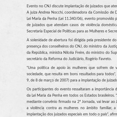
Evento no CNJ discute implantação de juizados que aten
A juíza Andrea Nocchi, coordenadora da Comissão de Di
Lei Maria da Penha (Lei 11.340/06), evento promovido p
de juizados que atendam casos de violência doméstic
Secretaria Especial de Políticas para as Mulheres e Secre
A solenidade de abertura foi dirigida pela presidente d
presença dos conselheiros do CNJ, do ministro da Justiça
da República, ministra Nilcéia Freire, do ministro do Su
secretário da Reforma do Judiciário, Rogério Favreto.
"Uma política de apoio às mulheres que sofrem de v
sociedade, que resulta em bons resultados para todos"
9, de 8 de março de 2007) para a implantação de juizado
Os participantes do evento ressaltaram a importância 
da Lei Maria da Penha em todos os Estados brasileiros. "
mediante convênio firmado na 2ª Jornada, vai levar ao 
a violência contra as mulheres no âmbito familiar, 
implantação dos juizados especiais em todo o país", af