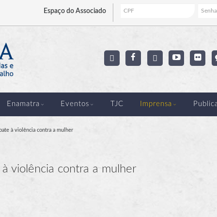
Espaço
do Associado
Enamatra
Eventos
TJC
Imprensa
Public
bate à violência contra a mulher
 à violência contra a mulher