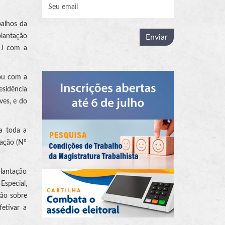
balhos da
plantação
CNJ com a
tou com a
esidência
ves, e do
a toda a
dação (Nº
plantação
Especial,
ção sobre
fetivar a