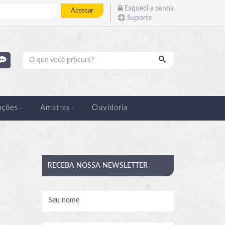
Esqueci a senha
Acessar
Suporte
Pesquisar
ações
Amatras
Ouvidoria
RECEBA
NOSSA NEWSLETTER