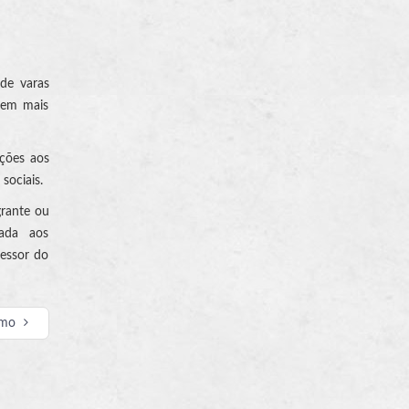
de varas
s em mais
ições aos
sociais.
grante ou
edada aos
essor do
imo