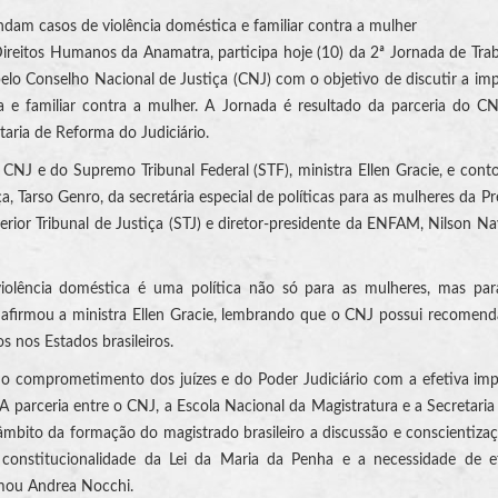
dam casos de violência doméstica e familiar contra a mulher
reitos Humanos da Anamatra, participa hoje (10) da 2ª Jornada de Tra
elo Conselho Nacional de Justiça (CNJ) com o objetivo de discutir a im
a e familiar contra a mulher. A Jornada é resultado da parceria do 
taria de Reforma do Judiciário.
o CNJ e do Supremo Tribunal Federal (STF), ministra Ellen Gracie, e con
, Tarso Genro, da secretária especial de políticas para as mulheres da Pr
perior Tribunal de Justiça (STJ) e diretor-presidente da ENFAM, Nilson Na
iolência doméstica é uma política não só para as mulheres, mas par
, afirmou a ministra Ellen Gracie, lembrando que o CNJ possui recomen
s nos Estados brasileiros.
do comprometimento dos juízes e do Poder Judiciário com a efetiva im
A parceria entre o CNJ, a Escola Nacional da Magistratura e a Secretaria 
âmbito da formação do magistrado brasileiro a discussão e conscientiza
a constitucionalidade da Lei da Maria da Penha e a necessidade de e
irmou Andrea Nocchi.