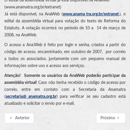
O edital da assembléia virtual já está disponível na AnaWeb
(www.anamatra.org.br/extranet)
Já está disponível, na AnaWeb (
www.anama tra.org.br/extranet
.), o
edital da assembléia virtual para votação do texto de Reforma do
Estatuto. A votação ocorrerá no período de 10 a 14 de março de
2008, na AnaWeb.
O acesso a Ana.Web é feito por login e senha, criados a partir do
código de acesso, encaminhado, em outubro de 2007, por correio
a todos os associados, juntamente com um pequeno manual de
informações sobre uso e acesso aos serviços.
Atenção!
Somente os usuários da AnaWeb poderão participar da
assembléia virtual
! Caso não tenha recebido o código de acesso por
correio, entre em contato com a Secretaria da Anamatra
(
secretaria@ anamatra.org.br
) para verificar se seu cadastro está
atualizado e solicitar o envio por e-mail.
Anterior
Próximo