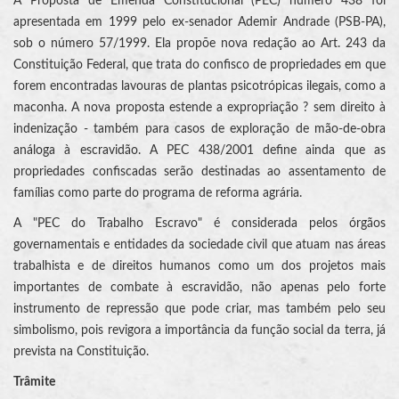
A Proposta de Emenda Constitucional (PEC) número 438 foi
apresentada em 1999 pelo ex-senador Ademir Andrade (PSB-PA),
sob o número 57/1999. Ela propõe nova redação ao Art. 243 da
Constituição Federal, que trata do confisco de propriedades em que
forem encontradas lavouras de plantas psicotrópicas ilegais, como a
maconha. A nova proposta estende a expropriação ? sem direito à
indenização - também para casos de exploração de mão-de-obra
análoga à escravidão. A PEC 438/2001 define ainda que as
propriedades confiscadas serão destinadas ao assentamento de
famílias como parte do programa de reforma agrária.
A "PEC do Trabalho Escravo" é considerada pelos órgãos
governamentais e entidades da sociedade civil que atuam nas áreas
trabalhista e de direitos humanos como um dos projetos mais
importantes de combate à escravidão, não apenas pelo forte
instrumento de repressão que pode criar, mas também pelo seu
simbolismo, pois revigora a importância da função social da terra, já
prevista na Constituição.
Trâmite