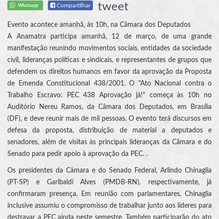
tweet
Compartilhar
Whatsapp
Evento acontece amanhã, às 10h, na Câmara dos Deputados
A Anamatra participa amanhã, 12 de março, de uma grande
manifestação reunindo movimentos sociais, entidades da sociedade
civil, lideranças políticas e sindicais, e representantes de grupos que
defendem os direitos humanos em favor da aprovação da Proposta
de Emenda Constitucional 438/2001. O "Ato Nacional contra o
Trabalho Escravo: PEC 438 Aprovação já!" começa às 10h no
Auditório Nereu Ramos, da Câmara dos Deputados, em Brasília
(DF), e deve reunir mais de mil pessoas. O evento terá discursos em
defesa da proposta, distribuição de material a deputados e
senadores, além de visitas às principais lideranças da Câmara e do
Senado para pedir apoio à aprovação da PEC. .
Os presidentes da Câmara e do Senado Federal, Arlindo Chinaglia
(PT-SP) e Garibaldi Alves (PMDB-RN), respectivamente, já
confirmaram presença. Em reunião com parlamentares, Chinaglia
inclusive assumiu o compromisso de trabalhar junto aos líderes para
destravar a PEC ainda neste semestre. Também participarão do ato