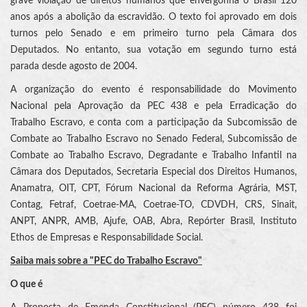
grave violação de direitos humanos que envergonha o Brasil 120
anos após a abolição da escravidão. O texto foi aprovado em dois
turnos pelo Senado e em primeiro turno pela Câmara dos
Deputados. No entanto, sua votação em segundo turno está
parada desde agosto de 2004.
A organização do evento é responsabilidade do Movimento
Nacional pela Aprovação da PEC 438 e pela Erradicação do
Trabalho Escravo, e conta com a participação da Subcomissão de
Combate ao Trabalho Escravo no Senado Federal, Subcomissão de
Combate ao Trabalho Escravo, Degradante e Trabalho Infantil na
Câmara dos Deputados, Secretaria Especial dos Direitos Humanos,
Anamatra, OIT, CPT, Fórum Nacional da Reforma Agrária, MST,
Contag, Fetraf, Coetrae-MA, Coetrae-TO, CDVDH, CRS, Sinait,
ANPT, ANPR, AMB, Ajufe, OAB, Abra, Repórter Brasil, Instituto
Ethos de Empresas e Responsabilidade Social.
Saiba mais sobre a "PEC do Trabalho Escravo"
O que é