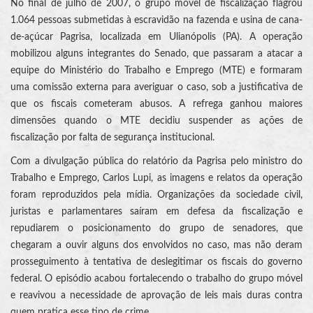
No final de julho de 2007, o grupo móvel de fiscalização flagrou
1.064 pessoas submetidas à escravidão na fazenda e usina de cana-
de-açúcar Pagrisa, localizada em Ulianópolis (PA). A operação
mobilizou alguns integrantes do Senado, que passaram a atacar a
equipe do Ministério do Trabalho e Emprego (MTE) e formaram
uma comissão externa para averiguar o caso, sob a justificativa de
que os fiscais cometeram abusos. A refrega ganhou maiores
dimensões quando o MTE decidiu suspender as ações de
fiscalização por falta de segurança institucional.
Com a divulgação pública do relatório da Pagrisa pelo ministro do
Trabalho e Emprego, Carlos Lupi, as imagens e relatos da operação
foram reproduzidos pela mídia. Organizações da sociedade civil,
juristas e parlamentares saíram em defesa da fiscalização e
repudiarem o posicionamento do grupo de senadores, que
chegaram a ouvir alguns dos envolvidos no caso, mas não deram
prosseguimento à tentativa de deslegitimar os fiscais do governo
federal. O episódio acabou fortalecendo o trabalho do grupo móvel
e reavivou a necessidade de aprovação de leis mais duras contra
quem pratica esse tipo de crime.