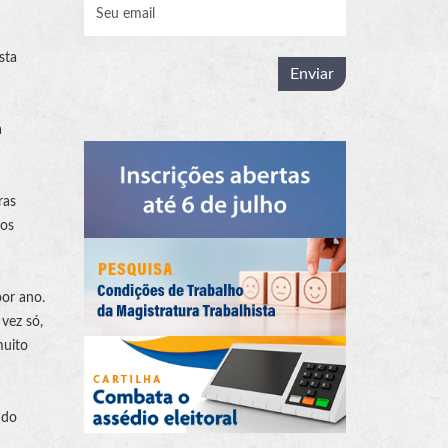
sta
a
ras
 os
or ano.
vez só,
muito
 do