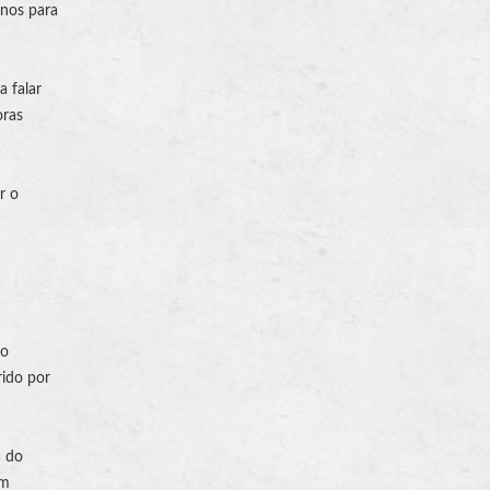
anos para
a falar
oras
r o
ão
rido por
a do
em