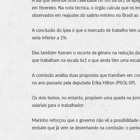
A ala que defende uma celeridade no fim da 6x1 se apeg
em fevereiro. Na nota técnica, o órgão calcula que os 
observados em reajustes do salário-mínimo no Brasil ao l
A conclusão do Ipea é que o mercado de trabalho tem 
seria inferior a 1%.
Eles também fizeram o recorte de gênero na redução da 
que trabalham na escala 6x1 e que ainda têm uma escala 
A comissão analisa duas propostas que tramitam em co
no ano passado pela deputada Erika Hilton (PSOL-SP).
Os dois textos, no entanto, propõem uma queda na jor
salariais para o trabalhador.
Marinho reforçou que o governo não vê a possibilidade
embate que já vem se desenhando na comissão: o períod