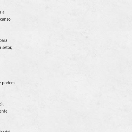
m a
scanso
para
 setor,
ue podem
o
),
ente