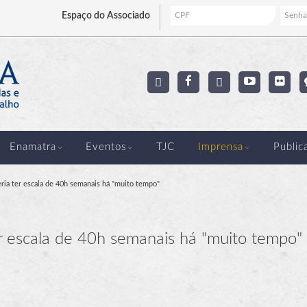
Espaço
do Associado
Enamatra
Eventos
TJC
Imprensa
Public
eria ter escala de 40h semanais há "muito tempo"
er escala de 40h semanais há "muito tempo"