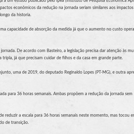
a a um estudo publicado pelo Ipea (Instituto de Pesquisa Econômica Apl
impactos econômicos da redução na jornada seriam similares aos impactos
ongo da historia.
uma capacidade de absorção da medida já que o aumento no custo opera
jornada. De acordo com Basteiro, a legislação precisa dar atenção às mu
tripla, já que precisam cuidar de filhos e da casa em grande parte.
njunto, uma de 2019, do deputado Reginaldo Lopes (PT-MG), e outra apr
nada para 36 horas semanais. Ambas propõem a redução da jornada sem
 de reduzir a escala para 36 horas semanais neste momento, mas tocou 
o de transição.