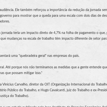
audiência. Ele também reforçou a importância da redução da jornada se
o governo para mostrar que a queda para uma escala com dois dias de de
adores.
a jornada teria um impacto direto de 4,7% na folha de pagamento o que, 
 que mudanças na escala de trabalho têm impacto diferente de setor para
entará uma "quebradeira geral" nas empresas do país.
geral. Até porque nós não terminamos as medidas que a gente entende q
mas que possam mitigar isso."
 Vinicius Carvalho, diretor da
OIT
(
Organização Internacional do Trabalh
stério Público do Trabalho, e Hugo Cavalcanti,
juiz do Trabalho
e ex-Presid
Justiça do Trabalho
).