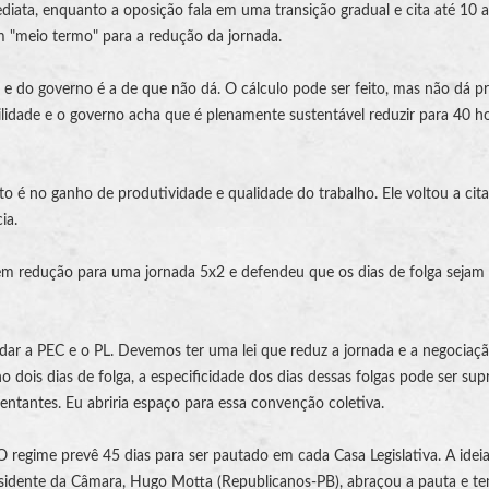
diata, enquanto a oposição fala em uma transição gradual e cita até 10 
um "meio termo" para a redução da jornada.
e do governo é a de que não dá. O cálculo pode ser feito, mas não dá pr
lidade e o governo acha que é plenamente sustentável reduzir para 40 h
 é no ganho de produtividade e qualidade do trabalho. Ele voltou a cita
ia.
 em redução para uma jornada 5x2 e defendeu que os dias de folga sejam
dar a PEC e o PL. Devemos ter uma lei que reduz a jornada e a negociaç
o dois dias de folga, a especificidade dos dias dessas folgas pode ser sup
ntantes. Eu abriria espaço para essa convenção coletiva.
 regime prevê 45 dias para ser pautado em cada Casa Legislativa. A idei
presidente da Câmara, Hugo Motta (Republicanos-PB), abraçou a pauta e t