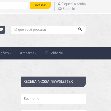
Esqueci a senha
Acessar
Suporte
Pesquisar
ações
Amatras
Ouvidoria
RECEBA
NOSSA NEWSLETTER