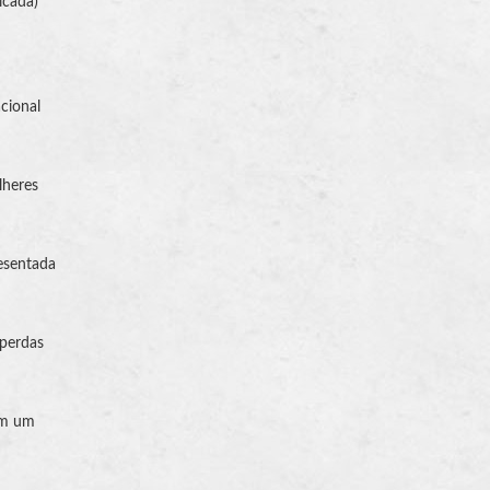
icada)
cional
lheres
esentada
 perdas
em um