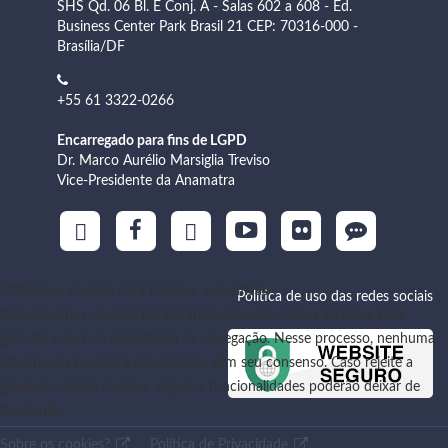
SHS Qd. 06 Bl. E Conj. A - Salas 602 a 608 - Ed.
Business Center Park Brasil 21 CEP: 70316-000 -
Brasília/DF
+55 61 3322-0266
Encarregado para fins de LGPD
Dr. Marco Aurélio Marsiglia Treviso
Vice-Presidente da Anamatra
Utilizamos cookies para funções específicas
Política de uso das redes sociais
Armazenamos cookies temporariamente com dados técnicos para
garantir uma boa experiência de navegação. Nesse processo, nenhuma
informação pessoal é armazenada sem seu consenso. Caso rejeite a
gravação destes cookies, algumas funcionalidades poderão deixar de
funcionar.
Sobre os cookies?
Política de Privacidade