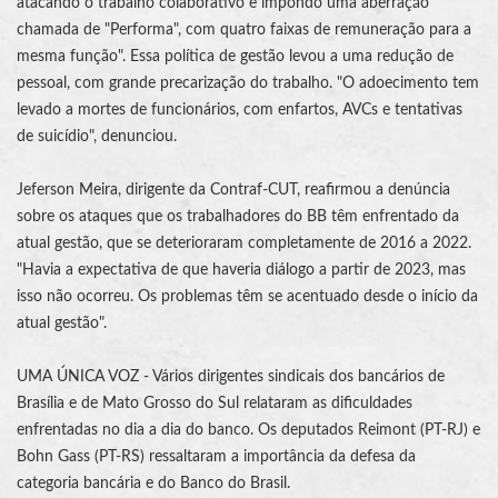
atacando o trabalho colaborativo e impondo uma aberração
chamada de "Performa", com quatro faixas de remuneração para a
mesma função". Essa política de gestão levou a uma redução de
pessoal, com grande precarização do trabalho. "O adoecimento tem
levado a mortes de funcionários, com enfartos, AVCs e tentativas
de suicídio", denunciou.
Jeferson Meira, dirigente da Contraf-CUT, reafirmou a denúncia
sobre os ataques que os trabalhadores do BB têm enfrentado da
atual gestão, que se deterioraram completamente de 2016 a 2022.
"Havia a expectativa de que haveria diálogo a partir de 2023, mas
isso não ocorreu. Os problemas têm se acentuado desde o início da
atual gestão".
UMA ÚNICA VOZ - Vários dirigentes sindicais dos bancários de
Brasília e de Mato Grosso do Sul relataram as dificuldades
enfrentadas no dia a dia do banco. Os deputados Reimont (PT-RJ) e
Bohn Gass (PT-RS) ressaltaram a importância da defesa da
categoria bancária e do Banco do Brasil.