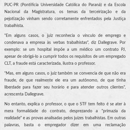
PUC-PR (Pontifícia Universidade Católica do Paraná) e da Escola
Nacional da Magistratura, os temas da terceirização e da
pejotização vinham sendo corretamente enfrentados pela Justiça
trabalhista.
"Em alguns casos, o juiz reconhecia o vínculo de emprego e
condenava a empresa às verbas trabalhistas", diz Dallegrave. Por
exemplo: se um hospital impõe a um médico um contrato PJ,
apesar de obrigá-lo a cumprir todos os requisitos de um empregado
CLT, a fraude está caracterizada, ilustra o professor.
"Mas, em alguns casos, o juiz também se convencia de que não era
fraude, de que realmente ele era um autônomo, de que tinha
liberdade para fazer seu horário e para atender outros clientes",
acrescenta Dallegrave.
No entanto, explica o professor, o que o STF tem feito é se ater à
mera formalidade do contrato, desprezando a "primazia da
realidade" e as provas analisadas pelos juízes trabalhistas. Em outras
palavras, basta o empregador dizer em uma reclamação