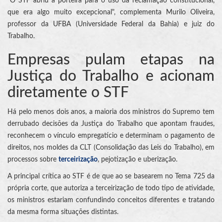
"O STF abriu a porteira para o uso da reclamação constitucional,
que era algo muito excepcional", complementa Murilo Oliveira,
professor da UFBA (Universidade Federal da Bahia) e juiz do
Trabalho.
Empresas pulam etapas na
Justiça do Trabalho e acionam
diretamente o STF
Há pelo menos dois anos, a maioria dos ministros do Supremo tem
derrubado decisões da Justiça do Trabalho que apontam fraudes,
reconhecem o vínculo empregatício e determinam o pagamento de
direitos, nos moldes da CLT (Consolidação das Leis do Trabalho), em
processos sobre
terceirização
, pejotização e uberização.
A principal crítica ao STF é de que ao se basearem no Tema 725 da
própria corte, que autoriza a terceirização de todo tipo de atividade,
os ministros estariam confundindo conceitos diferentes e tratando
da mesma forma situações distintas.