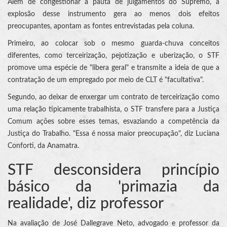
Além de congestionar a pauta de julgamentos do Supremo, a
explosão desse instrumento gera ao menos dois efeitos
preocupantes, apontam as fontes entrevistadas pela coluna.
Primeiro, ao colocar sob o mesmo guarda-chuva conceitos
diferentes, como terceirização, pejotização e uberização, o STF
promove uma espécie de "libera geral" e transmite a ideia de que a
contratação de um empregado por meio de CLT é "facultativa".
Segundo, ao deixar de enxergar um contrato de terceirização como
uma relação tipicamente trabalhista, o STF transfere para a Justiça
Comum ações sobre esses temas, esvaziando a competência da
Justiça do Trabalho. "Essa é nossa maior preocupação", diz Luciana
Conforti, da Anamatra.
STF desconsidera princípio
básico da 'primazia da
realidade', diz professor
Na avaliação de José Dallegrave Neto, advogado e professor da