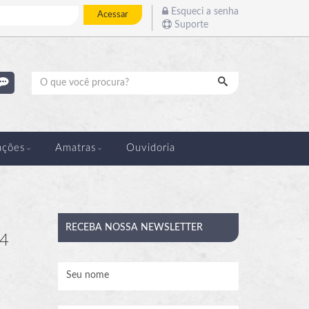
Esqueci a senha
Acessar
Suporte
Pesquisar
ações
Amatras
Ouvidoria
RECEBA
NOSSA NEWSLETTER
04