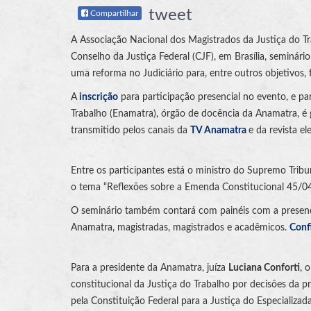
tweet
Compartilhar
A Associação Nacional dos Magistrados da Justiça do Tr
Conselho da Justiça Federal (CJF), em Brasília, semin
uma reforma no Judiciário para, entre outros objetivos, f
A
inscrição
para participação presencial no evento, e pa
Trabalho (Enamatra), órgão de docência da Anamatra, é g
transmitido pelos canais da
TV Anamatra
e da revista el
Entre os participantes está o ministro do Supremo Tribu
o tema “Reflexões sobre a Emenda Constitucional 45/04: 
O seminário também contará com painéis com a presença 
Anamatra, magistradas, magistrados e acadêmicos.
Conf
Para a presidente da Anamatra, juíza
Luciana Conforti
, 
constitucional da Justiça do Trabalho por decisões da p
pela Constituição Federal para a Justiça do Especializa