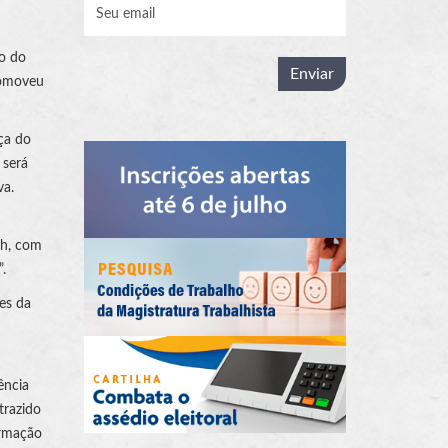
io do
romoveu
ça do
 será
va.
9h, com
.
es da
ência
trazido
irmação