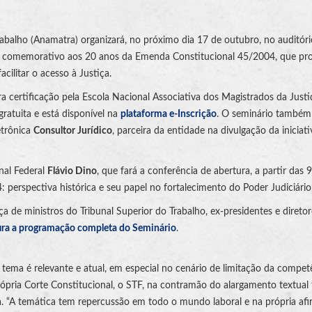
abalho (Anamatra) organizará, no próximo dia 17 de outubro, no auditór
ário comemorativo aos 20 anos da Emenda Constitucional 45/2004, que p
acilitar o acesso à Justiça.
ra certificação pela Escola Nacional Associativa dos Magistrados da Justi
ratuita e está disponível na
plataforma e-Inscrição
. O seminário também
etrônica
Consultor Jurídico
, parceira da entidade na divulgação da iniciati
nal Federal
Flávio Dino
, que fará a conferência de abertura, a partir das 
perspectiva histórica e seu papel no fortalecimento do Poder Judiciário”
de ministros do Tribunal Superior do Trabalho, ex-presidentes e diretor
ira a programação completa do Seminário
.
o tema é relevante e atual, em especial no cenário de limitação da compet
rópria Corte Constitucional, o STF, na contramão do alargamento textual 
da. “A temática tem repercussão em todo o mundo laboral e na própria af