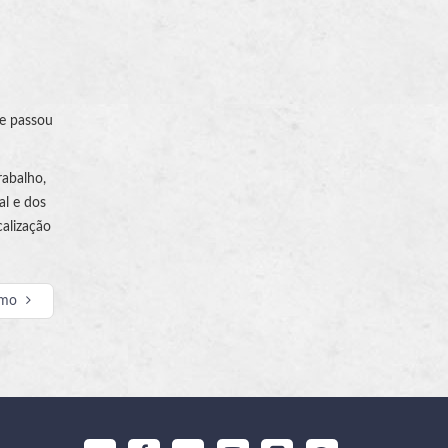
ue passou
rabalho,
al e dos
calização
imo