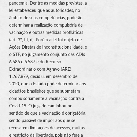
pandemia. Dentre as medidas previstas, a
lei estabeleceu que as autoridades, no
âmbito de suas competências, poderão
determinar a realização compulsória de
vacinação e outras medidas profiláticas
(art. 3º, III, d). Porém a lei foi objeto de
Ações Diretas de Inconstitucionalidade, e
o STF, no julgamento conjunto das ADIs
6.586 e 6.587 e do Recurso
Extraordinário com Agravo (ARE)
1.267.879, decidiu, em dezembro de
2020, que o Estado pode determinar aos
cidadãos brasileiros que se submetam
compulsoriamente à vacinação contra a
Covid-19. O julgado caminhou no
sentido de que a vacinação é obrigatória,
sendo passível de impor aos que se
recusarem limitações de acessos, multas
e restrição da liberdade, pois não fere a