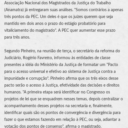
Associação Nacional dos Magistrados da Justiça do Trabalho
(Anamatra) já entregaram suas análises. "Somos contrários a apenas
três pontos da PEC. Um deles é que os juízes querem que seja
mantido em dois anos o prazo do estágio probatório para
vitaliciamento do magistrado". A PEC quer aumentar esse prazo
para três anos.
Segundo Pinheiro, na reunião de terça, o secretário da reforma do
Judiciário, Rogério Favretto, informou às entidades de classe
presentes a idéia do Ministério da Justiça de formatar um "Pacto
para o acesso universal e efetivo ao sistema de Justiça contra a
impunidade e corrupção". Pinheiro afirma que os três eixos desse
pacto serão o acesso à Justiça, efetividade das decisões e direitos
humanos. "A primeira etapa será identificar no Congresso os
projetos de lei que se enquadrem nesses temas, depois centralizar o
acompanhamento desses projetos na secretaria e, finalmente,
identificar quais são os pontos de convergência e divergência para
fazer o que estamos fazendo em relação à PEC, ou seja, adiantar a
votação dos pontos de consenso", afirma o magistrado.