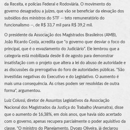
da Receita, e polícias Federal e Rodoviária. O movimento do
governo desagradou a juízes, que vão se beneficiar da elevação dos
subsídios dos ministros do STF -- teto remuneratório do
funcionalismo --, de R$ 33,7 mil para R$ 39,2 mil.
O presidente da Associação dos Magistrados Brasileiros (AMB),
João Ricardo Costa, acredita que "o governo quer desviar o foco do
principal, que é o esvaziamento do Judiciário". Ele lembrou que a
categoria está mobilizada desde 8 de agosto para demonstrar
insatisfação com o projeto que altera a lei do abuso de autoridade e
as discussões da prerrogativa do foro de autoridades públicas. "São
investidas negativas do Executivo e do Legislativo. O aumento é
mais uma consequência. As crises podem ser resolvidas de outra
forma", argumentou.
Luiz Colussi, diretor de Assuntos Legislativos da Associação
Nacional dos Magistrados da Justiça do Trabalho (Anamatra), disse
que o aumento de 16,38%, em dois anos, que havia sido acertado
com o governo, apenas recupera parcialmente o poder aquisitivo da
classe. "O ministro do Planejamento, Dyogo Oliveira, já declarou