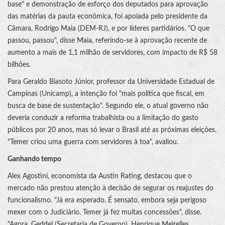
base" e demonstração de esforço dos deputados para aprovação
das matérias da pauta econômica, foi apoiada pelo presidente da
Câmara, Rodrigo Maia (DEM-RJ), e por líderes partidários. "O que
passou, passou", disse Maia, referindo-se à aprovação recente de
aumento a mais de 1,1 milhão de servidores, com impacto de R$ 58
bilhões.
Para Geraldo Biasoto Júnior, professor da Universidade Estadual de
Campinas (Unicamp), a intenção foi "mais política que fiscal, em
busca de base de sustentação". Segundo ele, o atual governo não
deveria conduzir a reforma trabalhista ou a limitação do gasto
públicos por 20 anos, mas só levar o Brasil até as próximas eleições.
"Temer criou uma guerra com servidores à toa", avaliou.
Ganhando tempo
Alex Agostini, economista da Austin Rating, destacou que o
mercado não prestou atenção à decisão de segurar os reajustes do
funcionalismo. "Já era esperado. É sensato, embora seja perigoso
mexer com o Judiciário. Temer já fez muitas concessões", disse.
"Agora, Geddel (Secretaria de Governo), Henrique Meirelles