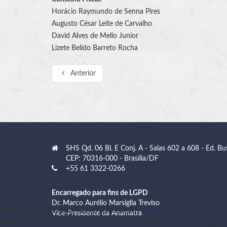
Horácio Raymundo de Senna Pires
Augusto César Leite de Carvalho
David Alves de Mello Junior
Lizete Belido Barreto Rocha
Anterior
SHS Qd. 06 Bl. E Conj. A - Salas 602 a 608 - Ed. Bu
CEP: 70316-000 - Brasília/DF
+55 61 3322-0266
Encarregado para fins de LGPD
Dr. Marco Aurélio Marsiglia Treviso
Utilizamos cookies para funções específicas
Vice-Presidente da Anamatra
Armazenamos cookies temporariamente com dados técnicos para garanti