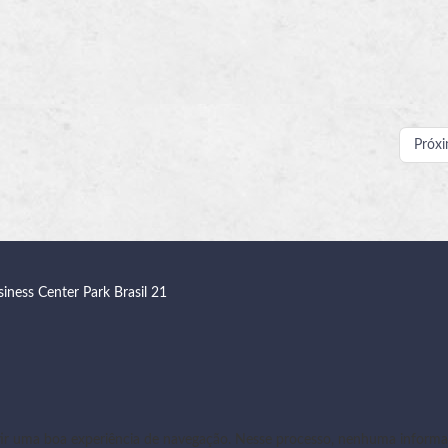
Próx
siness Center Park Brasil 21
r uma boa experiência de navegação. Nesse processo, nenhuma informaç