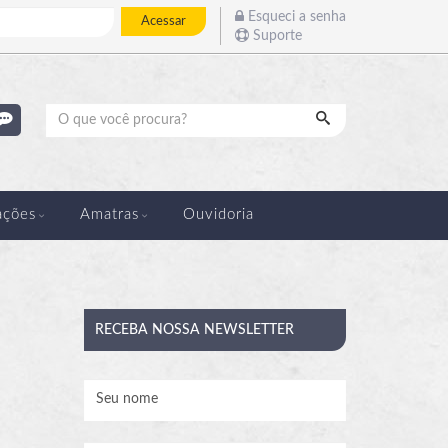
Esqueci a senha
Acessar
Suporte
Pesquisar
ações
Amatras
Ouvidoria
RECEBA
NOSSA NEWSLETTER