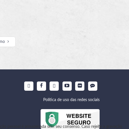
imo
Política de uso das redes sociais
ão pessoal é armazenada sem seu consenso. Caso rejeite a gravação