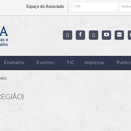
Espaço
do Associado
Enamatra
Eventos
TJC
Imprensa
Public
IÃO)
REGIÃO)