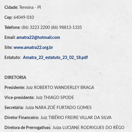
Cidade:
Teresina - PI
Cep:
64049-010
Telefone:
(86) 3223 2200 (86) 98813-1335
Email:
amatra22@hotmail.com
Site:
www.amatra22.org.br
Estatuto:
Amatra_22_estatuto_23_02_18.pdf
DIRETORIA
Presidente:
Juiz ROBERTO WANDERLEY BRAGA
Vice-presidente:
Juiz THIAGO SPODE
Secretária:
Juíza NARA ZOÉ FURTADO GOMES
Diretor Financeiro:
Juiz TIBÉRIO FREIRE VILLAR DA SILVA
Diretora de Prerrogativas:
Juíza LUCIANE RODRIGUES DO RÊGO