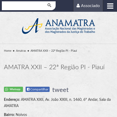
Pesquisar
Associado
Home
Amatras
AMATRA XXII – 22ª Região PI - Piauí
AMATRA XXII – 22ª Região PI - Piauí
tweet
Compartilhar
Whatsapp
Endereço:
AMATRA XXII, Av. João XXIII, n. 1460, 6º Andar, Sala da
AMATRA
Bairro:
Noivos