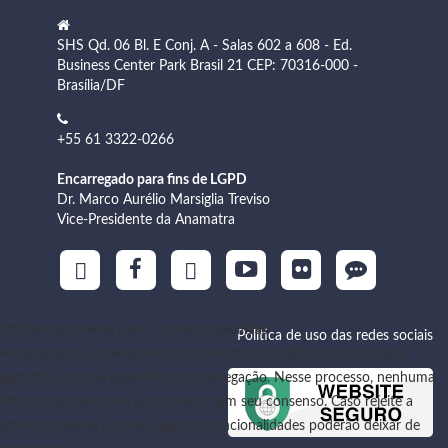
SHS Qd. 06 Bl. E Conj. A - Salas 602 a 608 - Ed.
Business Center Park Brasil 21 CEP: 70316-000 -
Brasília/DF
+55 61 3322-0266
Encarregado para fins de LGPD
Dr. Marco Aurélio Marsiglia Treviso
Vice-Presidente da Anamatra
Utilizamos cookies para funções específicas
Política de uso das redes sociais
Armazenamos cookies temporariamente com dados técnicos para
garantir uma boa experiência de navegação. Nesse processo, nenhuma
informação pessoal é armazenada sem seu consenso. Caso rejeite a
gravação destes cookies, algumas funcionalidades poderão deixar de