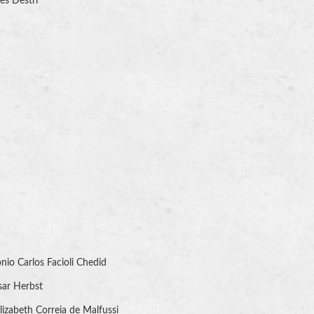
es Destri
nio Carlos Facioli Chedid
sar Herbst
Elizabeth Correia de Malfussi