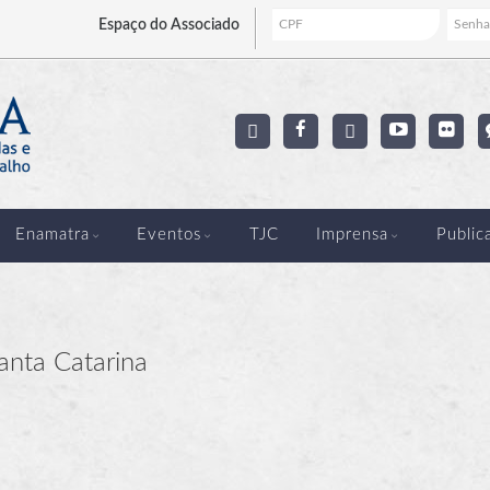
Espaço
do Associado
Enamatra
Eventos
TJC
Imprensa
Public
anta Catarina