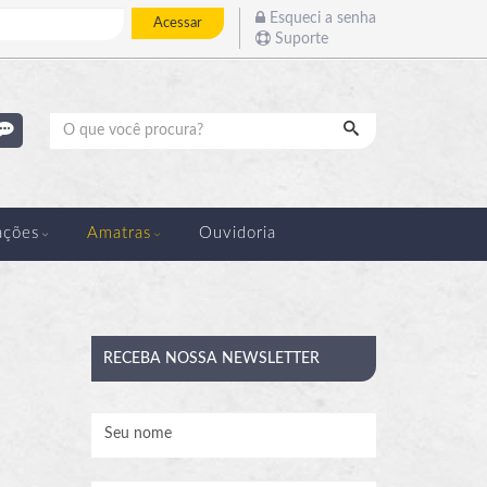
Esqueci a senha
Acessar
Suporte
Pesquisar
ações
Amatras
Ouvidoria
RECEBA
NOSSA NEWSLETTER