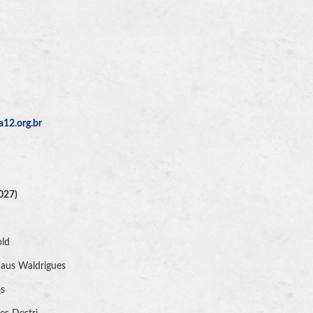
a12.org.br
027)
old
Haus Waldrigues
os