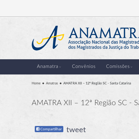
Anamatra
Convênios
Comissões
Home
Amatras
AMATRA XII – 12ª Região SC - Santa Catarina
AMATRA XII – 12ª Região SC - S
tweet
Compartilhar