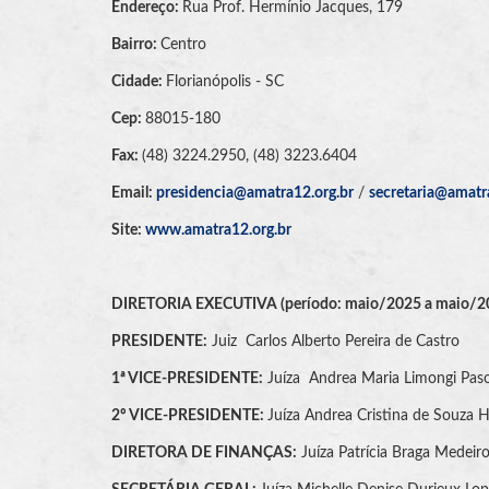
Endereço:
Rua Prof. Hermínio Jacques, 179
Bairro:
Centro
Cidade:
Florianópolis - SC
Cep:
88015-180
Fax:
(48) 3224.2950, (48) 3223.6404
Email:
presidencia@amatra12.org.br
/
secretaria@amatr
Site:
www.amatra12.org.br
DIRETORIA EXECUTIVA
(período: maio/2025 a maio/2
PRESIDENTE:
Juiz Carlos Alberto Pereira de Castro
1ª VICE-PRESIDENTE:
Juíza Andrea Maria Limongi Pas
2º VICE-PRESIDENTE:
Juíza Andrea Cristina de Souza 
DIRETORA DE FINANÇAS:
Juíza Patrícia Braga Medeir