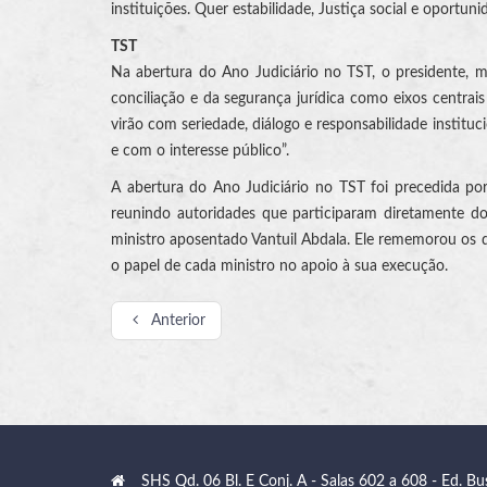
instituições. Quer estabilidade, Justiça social e oportuni
TST
Na abertura do Ano Judiciário no TST, o presidente, m
conciliação e da segurança jurídica como eixos centra
virão com seriedade, diálogo e responsabilidade institu
e com o interesse público”.
A abertura do Ano Judiciário no TST foi precedida po
reunindo autoridades que participaram diretamente do 
ministro aposentado Vantuil Abdala. Ele rememorou os d
o papel de cada ministro no apoio à sua execução.
Anterior
SHS Qd. 06 Bl. E Conj. A - Salas 602 a 608 - Ed. Bu