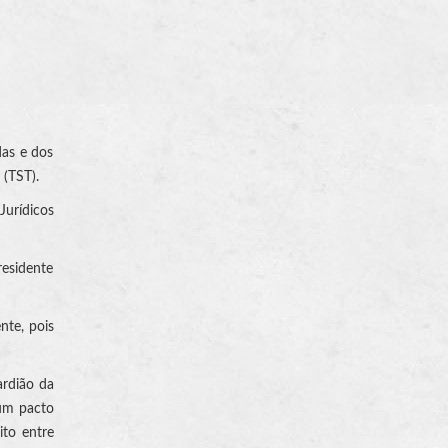
das e dos
 (TST).
Jurídicos
residente
nte, pois
ardião da
 um pacto
ito entre