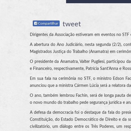
tweet
Compartilhar
Dirigentes da Associação estiveram em eventos no STF
A abertura do Ano Judiciário, nesta segunda (2/2), co
Magistrados Justiça do Trabalho (Anamatra) em cerimôni
O presidente da Anamatra, Valter Pugliesi, participou d
e Financeiro, respectivamente, Patrícia Sant’Anna e Ross
Em sua fala na cerimônia no STF, o ministro Edson F
anunciou que a ministra Cármen Lúcia será a relatora d
O ano, também lembrou Fachin, será de longa pauta de
o novo mundo do trabalho pede segurança jurídica e análi
A defesa da democracia foi o destaque da fala do presid
Constituição, do Estado Democrático de Direito e da so
civilizatório, um diálogo entre os Três Poderes, um re