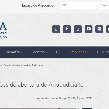
Espaço
do Associado
Enamatra
Eventos
TJC
Imprensa
Public
essões de abertura do Ano Judiciário
es de abertura do Ano Judiciário
Anamatra, Lucas Borges/AMB, Ascom/STF