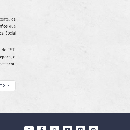
cente, da
afios que
ça Social
e do TST,
 época, o
 destacou
imo