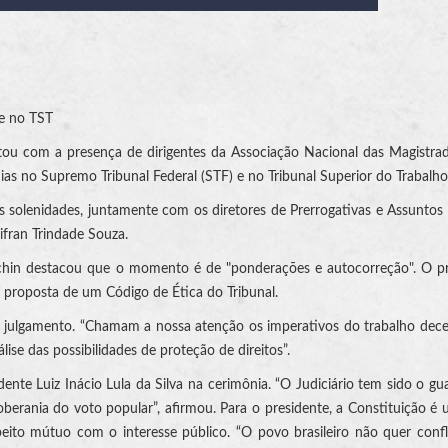
 e no TST
ntou com a presença de dirigentes da Associação Nacional das Magistra
as no Supremo Tribunal Federal (STF) e no Tribunal Superior do Trabalho
as solenidades, juntamente com os diretores de Prerrogativas e Assuntos 
ifran Trindade Souza.
achin destacou que o momento é de "ponderações e autocorreção". O p
a proposta de um Código de Ética do Tribunal.
 julgamento. “Chamam a nossa atenção os imperativos do trabalho dece
se das possibilidades de proteção de direitos”.
ente Luiz Inácio Lula da Silva na cerimônia. “O Judiciário tem sido o gu
berania do voto popular”, afirmou. Para o presidente, a Constituição é
speito mútuo com o interesse público. “O povo brasileiro não quer confl