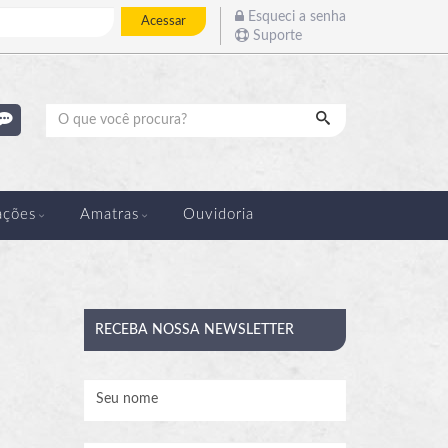
Esqueci a senha
Acessar
Suporte
Pesquisar
ações
Amatras
Ouvidoria
RECEBA
NOSSA NEWSLETTER