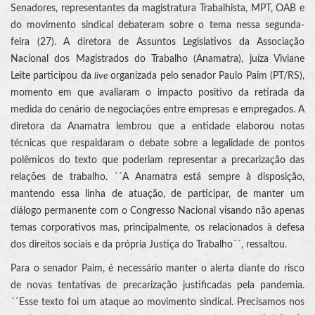
Senadores, representantes da magistratura Trabalhista, MPT, OAB e
do movimento sindical debateram sobre o tema nessa segunda-
feira (27). A diretora de Assuntos Legislativos da Associação
Nacional dos Magistrados do Trabalho (Anamatra), juíza Viviane
Leite participou da
live
organizada pelo senador Paulo Paim (PT/RS),
momento em que avaliaram o impacto positivo da retirada da
medida do cenário de negociações entre empresas e empregados. A
diretora da Anamatra lembrou que a entidade elaborou notas
técnicas que respaldaram o debate sobre a legalidade de pontos
polêmicos do texto que poderiam representar a precarização das
relações de trabalho. ´´A Anamatra está sempre à disposição,
mantendo essa linha de atuação, de participar, de manter um
diálogo permanente com o Congresso Nacional visando não apenas
temas corporativos mas, principalmente, os relacionados à defesa
dos direitos sociais e da própria Justiça do Trabalho´´, ressaltou.
Para o senador Paim, é necessário manter o alerta diante do risco
de novas tentativas de precarização justificadas pela pandemia.
´´Esse texto foi um ataque ao movimento sindical. Precisamos nos