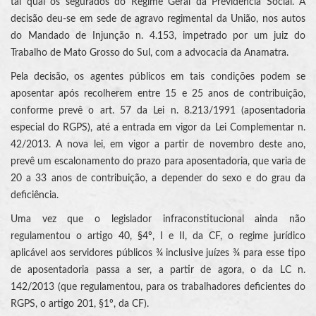
tal qual os segurados do Regime Geral da Previdência Social. A
decisão deu-se em sede de agravo regimental da União, nos autos
do Mandado de Injunção n. 4.153, impetrado por um juiz do
Trabalho de Mato Grosso do Sul, com a advocacia da Anamatra.
Pela decisão, os agentes públicos em tais condições podem se
aposentar após recolherem entre 15 e 25 anos de contribuição,
conforme prevê o art. 57 da Lei n. 8.213/1991 (aposentadoria
especial do RGPS), até a entrada em vigor da Lei Complementar n.
42/2013. A nova lei, em vigor a partir de novembro deste ano,
prevê um escalonamento do prazo para aposentadoria, que varia de
20 a 33 anos de contribuição, a depender do sexo e do grau da
deficiência.
Uma vez que o legislador infraconstitucional ainda não
regulamentou o artigo 40, §4º, I e II, da CF, o regime jurídico
aplicável aos servidores públicos ¾ inclusive juízes ¾ para esse tipo
de aposentadoria passa a ser, a partir de agora, o da LC n.
142/2013 (que regulamentou, para os trabalhadores deficientes do
RGPS, o artigo 201, §1º, da CF).