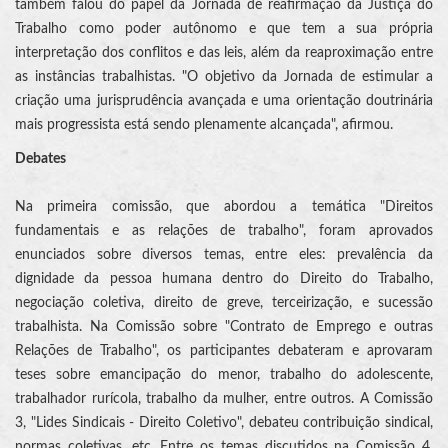
também falou do papel da Jornada de reafirmação da Justiça do
Trabalho como poder autônomo e que tem a sua própria
interpretação dos conflitos e das leis, além da reaproximação entre
as instâncias trabalhistas. "O objetivo da Jornada de estimular a
criação uma jurisprudência avançada e uma orientação doutrinária
mais progressista está sendo plenamente alcançada", afirmou.
Debates
Na primeira comissão, que abordou a temática "Direitos
fundamentais e as relações de trabalho", foram aprovados
enunciados sobre diversos temas, entre eles: prevalência da
dignidade da pessoa humana dentro do Direito do Trabalho,
negociação coletiva, direito de greve, terceirização, e sucessão
trabalhista. Na Comissão sobre "Contrato de Emprego e outras
Relações de Trabalho", os participantes debateram e aprovaram
teses sobre emancipação do menor, trabalho do adolescente,
trabalhador rurícola, trabalho da mulher, entre outros. A Comissão
3, "Lides Sindicais - Direito Coletivo", debateu contribuição sindical,
normas coletivas, etc. Entre os temas discutidos na Comissão 4,