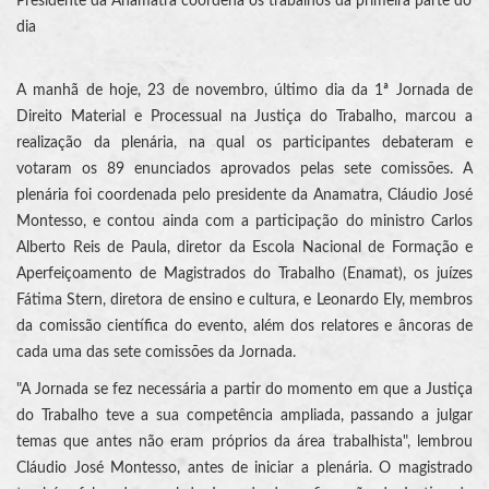
Presidente da Anamatra coordena os trabalhos da primeira parte do
dia
A manhã de hoje, 23 de novembro, último dia da 1ª Jornada de
Direito Material e Processual na Justiça do Trabalho, marcou a
realização da plenária, na qual os participantes debateram e
votaram os 89 enunciados aprovados pelas sete comissões. A
plenária foi coordenada pelo presidente da Anamatra, Cláudio José
Montesso, e contou ainda com a participação do ministro Carlos
Alberto Reis de Paula, diretor da Escola Nacional de Formação e
Aperfeiçoamento de Magistrados do Trabalho (Enamat), os juízes
Fátima Stern, diretora de ensino e cultura, e Leonardo Ely, membros
da comissão científica do evento, além dos relatores e âncoras de
cada uma das sete comissões da Jornada.
"A Jornada se fez necessária a partir do momento em que a Justiça
do Trabalho teve a sua competência ampliada, passando a julgar
temas que antes não eram próprios da área trabalhista", lembrou
Cláudio José Montesso, antes de iniciar a plenária. O magistrado