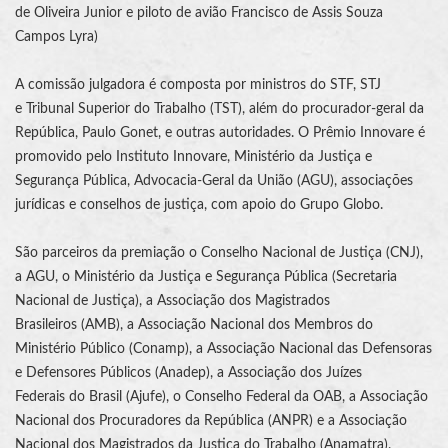
de Oliveira Junior e piloto de avião Francisco de Assis Souza
Campos Lyra)
A comissão julgadora é composta por ministros do
STF
, STJ
e
Tribunal Superior do Trabalho
(
TST
), além do procurador-geral da
República, Paulo Gonet, e outras autoridades. O Prêmio Innovare é
promovido pelo Instituto Innovare, Ministério da Justiça e
Segurança Pública, Advocacia-Geral da União (AGU), associações
jurídicas e conselhos de justiça, com apoio do Grupo Globo.
São parceiros da premiação o
Conselho Nacional de Justiça
(
CNJ
),
a AGU, o Ministério da Justiça e Segurança Pública (Secretaria
Nacional de Justiça), a
Associação dos Magistrados
Brasileiros
(
AMB
), a Associação Nacional dos Membros do
Ministério Público (Conamp), a Associação Nacional das Defensoras
e Defensores Públicos (Anadep), a
Associação dos Juízes
Federais
do Brasil (
Ajufe
), o Conselho Federal da OAB, a Associação
Nacional dos Procuradores da República (ANPR) e a Associação
Nacional dos Magistrados da
Justiça do Trabalho
(
Anamatra
).