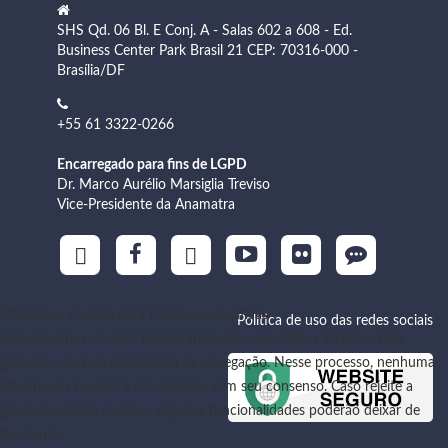
SHS Qd. 06 Bl. E Conj. A - Salas 602 a 608 - Ed.
Business Center Park Brasil 21 CEP: 70316-000 -
Brasília/DF
+55 61 3322-0266
Encarregado para fins de LGPD
Dr. Marco Aurélio Marsiglia Treviso
Vice-Presidente da Anamatra
Utilizamos cookies para funções específicas
Política de uso das redes sociais
Armazenamos cookies temporariamente com dados técnicos para
garantir uma boa experiência de navegação. Nesse processo, nenhuma
informação pessoal é armazenada sem seu consenso. Caso rejeite a
gravação destes cookies, algumas funcionalidades poderão deixar de
funcionar.