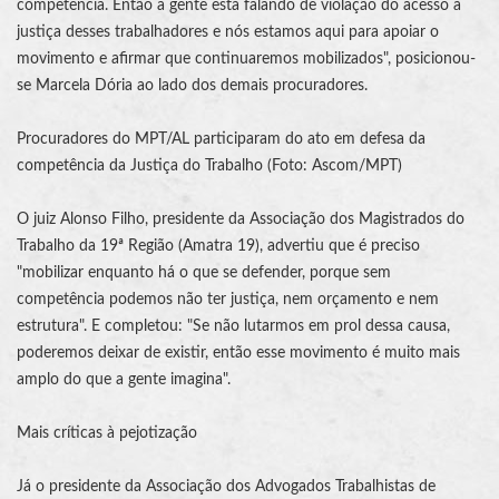
competência. Então a gente está falando de violação do acesso à
justiça desses trabalhadores e nós estamos aqui para apoiar o
movimento e afirmar que continuaremos mobilizados", posicionou-
se Marcela Dória ao lado dos demais procuradores.
Procuradores do MPT/AL participaram do ato em defesa da
competência da
Justiça do Trabalho
(Foto: Ascom/MPT)
O juiz Alonso Filho, presidente da
Associação dos Magistrados do
Trabalho
da 19ª Região (
Amatra
19), advertiu que é preciso
"mobilizar enquanto há o que se defender, porque sem
competência podemos não ter justiça, nem orçamento e nem
estrutura". E completou: "Se não lutarmos em prol dessa causa,
poderemos deixar de existir, então esse movimento é muito mais
amplo do que a gente imagina".
Mais críticas à pejotização
Já o presidente da Associação dos Advogados Trabalhistas de