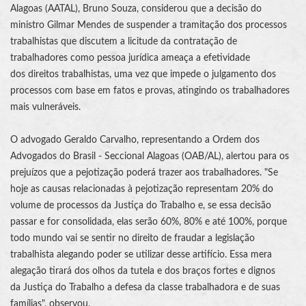
Alagoas (AATAL), Bruno Souza, considerou que a decisão do
ministro Gilmar Mendes de suspender a tramitação dos processos
trabalhistas que discutem a licitude da contratação de
trabalhadores como pessoa jurídica ameaça a efetividade
dos
direitos trabalhistas
, uma vez que impede o julgamento dos
processos com base em fatos e provas, atingindo os trabalhadores
mais vulneráveis.
O advogado Geraldo Carvalho, representando a Ordem dos
Advogados do Brasil - Seccional Alagoas (OAB/AL), alertou para os
prejuízos que a pejotização poderá trazer aos trabalhadores. "Se
hoje as causas relacionadas à pejotização representam 20% do
volume de processos da
Justiça do Trabalho
e, se essa decisão
passar e for consolidada, elas serão 60%, 80% e até 100%, porque
todo mundo vai se sentir no direito de fraudar a
legislação
trabalhista
alegando poder se utilizar desse artifício. Essa mera
alegação tirará dos olhos da tutela e dos braços fortes e dignos
da
Justiça do Trabalho
a defesa da classe trabalhadora e de suas
famílias", observou.