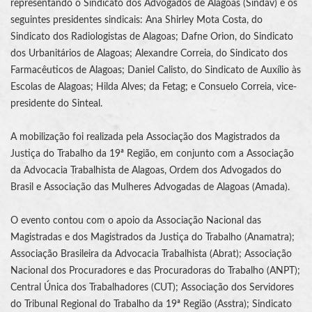
representando o Sindicato dos Advogados de Alagoas (Sindav) e os
seguintes presidentes sindicais: Ana Shirley Mota Costa, do
Sindicato dos Radiologistas de Alagoas; Dafne Orion, do Sindicato
dos Urbanitários de Alagoas; Alexandre Correia, do Sindicato dos
Farmacêuticos de Alagoas; Daniel Calisto, do Sindicato de Auxílio às
Escolas de Alagoas; Hilda Alves; da Fetag; e Consuelo Correia, vice-
presidente do Sinteal.
A mobilização foi realizada pela
Associação dos Magistrados da
Justiça do Trabalho
da 19ª Região, em conjunto com a Associação
da Advocacia Trabalhista de Alagoas, Ordem dos Advogados do
Brasil e Associação das Mulheres Advogadas de Alagoas (Amada).
O evento contou com o apoio da Associação Nacional das
Magistradas e dos Magistrados da
Justiça do Trabalho
(
Anamatra
);
Associação Brasileira da Advocacia Trabalhista (Abrat); Associação
Nacional dos Procuradores e das Procuradoras do Trabalho (ANPT);
Central Única dos Trabalhadores (CUT); Associação dos Servidores
do
Tribunal Regional do Trabalho
da 19ª Região (Asstra); Sindicato