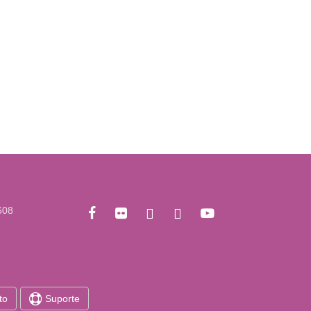
608
to
Suporte