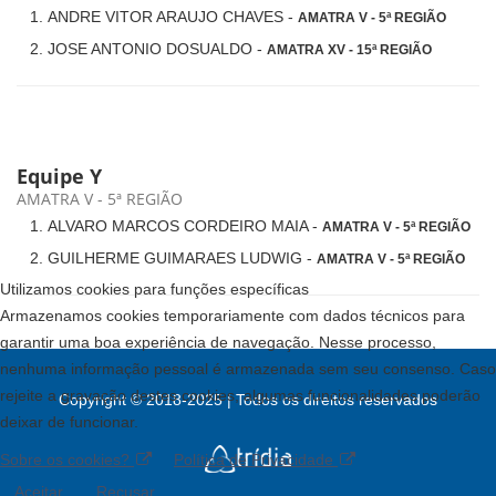
ANDRE VITOR ARAUJO CHAVES -
AMATRA V - 5ª REGIÃO
JOSE ANTONIO DOSUALDO -
AMATRA XV - 15ª REGIÃO
Equipe Y
AMATRA V - 5ª REGIÃO
ALVARO MARCOS CORDEIRO MAIA -
AMATRA V - 5ª REGIÃO
GUILHERME GUIMARAES LUDWIG -
AMATRA V - 5ª REGIÃO
Utilizamos cookies para funções específicas
Armazenamos cookies temporariamente com dados técnicos para
garantir uma boa experiência de navegação. Nesse processo,
nenhuma informação pessoal é armazenada sem seu consenso. Caso
rejeite a gravação destes cookies, algumas funcionalidades poderão
Copyright © 2018-2025 | Todos os direitos reservados
deixar de funcionar.
Sobre os cookies?
Política de Privacidade
Aceitar
Recusar