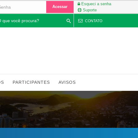
Esqueci a senha
Acessar
Suporte
quisar
CONTATO
OS
PARTICIPANTES
AVISOS