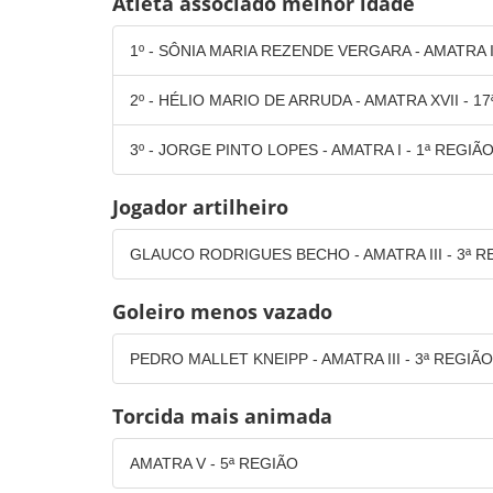
Atleta associado melhor idade
1º - SÔNIA MARIA REZENDE VERGARA - AMATRA II
2º - HÉLIO MARIO DE ARRUDA - AMATRA XVII - 1
3º - JORGE PINTO LOPES - AMATRA I - 1ª REGIÃ
Jogador artilheiro
GLAUCO RODRIGUES BECHO - AMATRA III - 3ª R
Goleiro menos vazado
PEDRO MALLET KNEIPP - AMATRA III - 3ª REGIÃO
Torcida mais animada
AMATRA V - 5ª REGIÃO