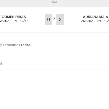
FINAL
T GOMES RIBAS
ADRIANA MAIA 
X
0
2
MATRA I - 1ª REGIÃO
AMATRA I - 1ª REGI
Feminino
(Todas)
GIÃO