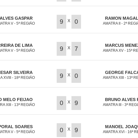
ALVES GASPAR
RAMON MAGAL
X
9
0
ATRA V - 5ª REGIÃO
AMATRA II - 2ª REG
REIRA DE LIMA
MARCUS MENE
X
9
7
ATRA V - 5ª REGIÃO
AMATRA XV - 15ª R
ESAR SILVEIRA
GEORGE FALCA
X
9
0
 XVIII - 18ª REGIÃO
AMATRA XIII - 13ª 
O MELO FEIJAO
BRUNO ALVES 
X
0
9
A XIII - 13ª REGIÃO
AMATRA III - 3ª REG
PORAL SOARES
MANOEL JOAQ
X
0
9
ATRA V - 5ª REGIÃO
AMATRA XVI - 16ª 