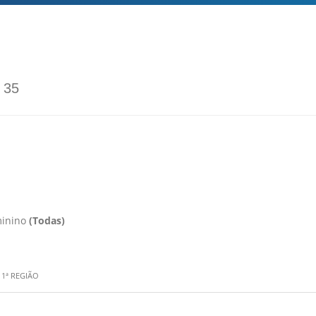
s
35
inino
(Todas)
 1ª REGIÃO