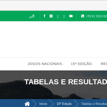
+55 61 3322-0
JOGOS NACIONAIS
15ª EDIÇÃO
RE
TABELAS E RESULTA
Início
15ª Edição
Tabelas e Resulta