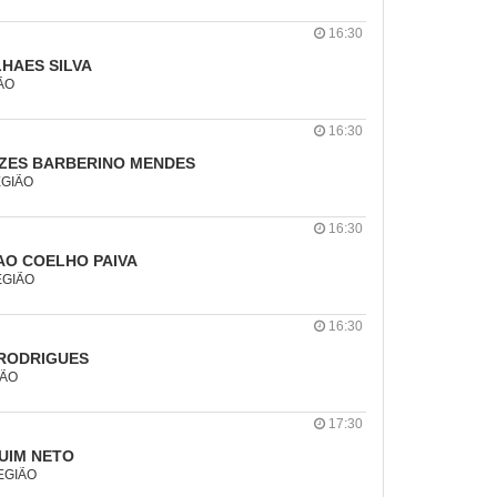
16:30
HAES SILVA
IÃO
16:30
ZES BARBERINO MENDES
EGIÃO
16:30
O COELHO PAIVA
REGIÃO
16:30
RODRIGUES
IÃO
17:30
UIM NETO
REGIÃO