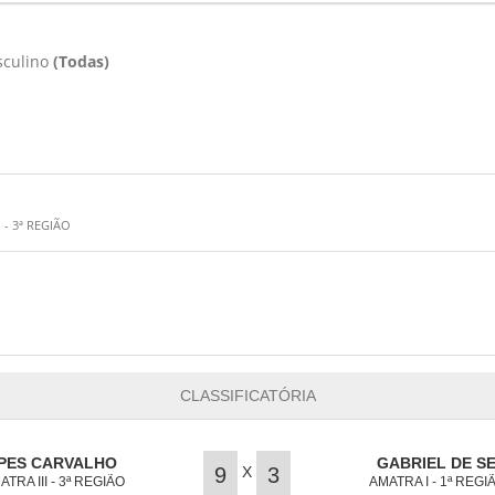
culino
(Todas)
 - 3ª REGIÃO
CLASSIFICATÓRIA
OPES CARVALHO
GABRIEL DE SE
X
9
3
ATRA III - 3ª REGIÃO
AMATRA I - 1ª REGI