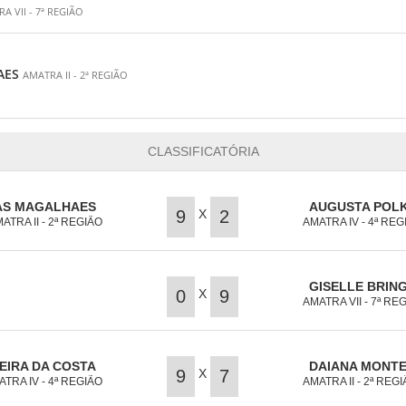
A VII - 7ª REGIÃO
AES
AMATRA II - 2ª REGIÃO
CLASSIFICATÓRIA
TAS MAGALHAES
AUGUSTA POL
X
9
2
ATRA II - 2ª REGIÃO
AMATRA IV - 4ª REG
GISELLE BRING
X
0
9
AMATRA VII - 7ª RE
EIRA DA COSTA
DAIANA MONTE
X
9
7
TRA IV - 4ª REGIÃO
AMATRA II - 2ª REG