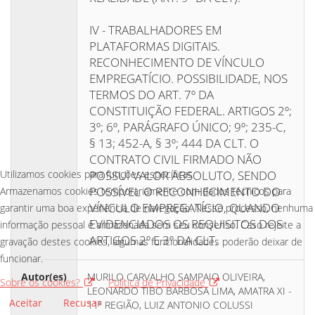
IV - TRABALHADORES EM
PLATAFORMAS DIGITAIS.
RECONHECIMENTO DE VÍNCULO
EMPREGATÍCIO. POSSIBILIDADE, NOS
TERMOS DO ART. 7º DA
CONSTITUIÇÃO FEDERAL. ARTIGOS 2º;
3º; 6º, PARÁGRAFO ÚNICO; 9º; 235-C,
§ 13; 452-A, § 3º; 444 DA CLT. O
CONTRATO CIVIL FIRMADO NÃO
Utilizamos cookies para funções específicas
POSSUI VALOR ABSOLUTO, SENDO
POSSÍVEL O RECONHECIMENTO DO
Armazenamos cookies temporariamente com dados técnicos para
VÍNCULO EMPREGATÍCIO, QUANDO
garantir uma boa experiência de navegação. Nesse processo, nenhuma
EVIDENCIADOS OS REQUISITOS DOS
informação pessoal é armazenada sem seu consenso. Caso rejeite a
ARTIGOS 2º E 3º DA CLT.
gravação destes cookies, algumas funcionalidades poderão deixar de
funcionar.
Autor(es)
MURILO CARVALHO SAMPAIO OLIVEIRA,
Sobre os cookies?
Política de Privacidade
LEONARDO TIBO BARBOSA LIMA, AMATRA XI -
Aceitar
Recusar
11ª REGIÃO, LUIZ ANTONIO COLUSSI