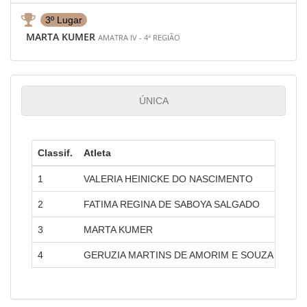
3º Lugar
MARTA KUMER
AMATRA IV - 4ª REGIÃO
ÚNICA
Classif.
Atleta
Amat
1
VALERIA HEINICKE DO NASCIMENTO
AMAT
2
FATIMA REGINA DE SABOYA SALGADO
AMAT
3
MARTA KUMER
AMAT
4
GERUZIA MARTINS DE AMORIM E SOUZA
AMAT