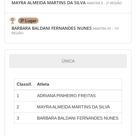
MAYRA ALMEIDA MARTINS DA SILVA
AMATRA II - 2ª REGIÃO
3º Lugar
BARBARA BALDANI FERNANDES NUNES
AMATRA XV - 15ª
REGIÃO
ÚNICA
Classif.
Atleta
Amatr
1
ADRIANA PINHEIRO FREITAS
AMATR
2
MAYRA ALMEIDA MARTINS DA SILVA
AMATR
3
BARBARA BALDANI FERNANDES NUNES
AMATR