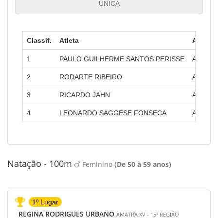
ÚNICA
Classif.
Atleta
Amatra
1
PAULO GUILHERME SANTOS PERISSE
AMATRA 
2
RODARTE RIBEIRO
AMATRA
3
RICARDO JAHN
AMATRA 
4
LEONARDO SAGGESE FONSECA
AMATRA 
Natação - 100m
Feminino
(De 50 à 59 anos)
1º Lugar
REGINA RODRIGUES URBANO
AMATRA XV - 15ª REGIÃO