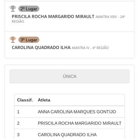
2º Lugar
PRISCILA ROCHA MARGARIDO MIRAULT
AMATRA XXIV - 24ª
REGIÃO
3º Lugar
CAROLINA QUADRADO ILHA
AMATRA IV - 4ª REGIÃO
ÚNICA
Classif.
Atleta
Amatr
1
ANNA CAROLINA MARQUES GONTIJO
AMATR
2
PRISCILA ROCHA MARGARIDO MIRAULT
AMATR
3
CAROLINA QUADRADO ILHA
AMATR