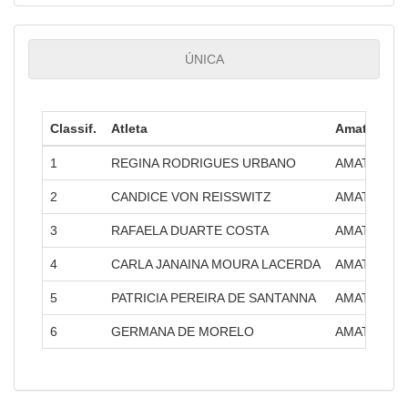
ÚNICA
Classif.
Atleta
Amatra
1
REGINA RODRIGUES URBANO
AMATRA XV 
2
CANDICE VON REISSWITZ
AMATRA IV 
3
RAFAELA DUARTE COSTA
AMATRA IV 
4
CARLA JANAINA MOURA LACERDA
AMATRA VI 
5
PATRICIA PEREIRA DE SANTANNA
AMATRA XII
6
GERMANA DE MORELO
AMATRA XVI