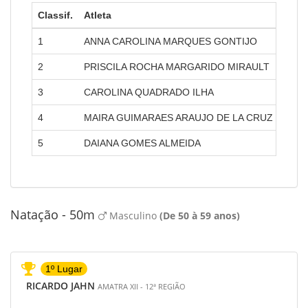
Classif.
Atleta
Amat
1
ANNA CAROLINA MARQUES GONTIJO
AMAT
2
PRISCILA ROCHA MARGARIDO MIRAULT
AMAT
3
CAROLINA QUADRADO ILHA
AMAT
4
MAIRA GUIMARAES ARAUJO DE LA CRUZ
AMAT
5
DAIANA GOMES ALMEIDA
AMAT
Natação - 50m
Masculino
(De 50 à 59 anos)
1º Lugar
RICARDO JAHN
AMATRA XII - 12ª REGIÃO