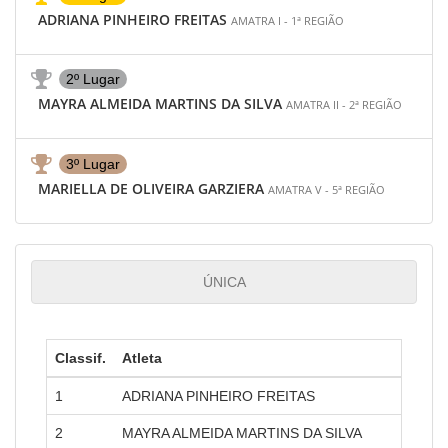
ADRIANA PINHEIRO FREITAS
AMATRA I - 1ª REGIÃO
2º Lugar
MAYRA ALMEIDA MARTINS DA SILVA
AMATRA II - 2ª REGIÃO
3º Lugar
MARIELLA DE OLIVEIRA GARZIERA
AMATRA V - 5ª REGIÃO
ÚNICA
Classif.
Atleta
Amatr
1
ADRIANA PINHEIRO FREITAS
AMATR
2
MAYRA ALMEIDA MARTINS DA SILVA
AMATR