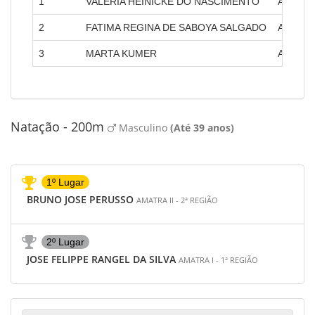
1
VALERIA HEINICKE DO NASCIMENTO
AMATRA 
2
FATIMA REGINA DE SABOYA SALGADO
AMATRA
3
MARTA KUMER
AMATRA 
Natação - 200m
Masculino
(Até 39 anos)
1º Lugar
BRUNO JOSE PERUSSO
AMATRA II - 2ª REGIÃO
2º Lugar
JOSE FELIPPE RANGEL DA SILVA
AMATRA I - 1ª REGIÃO