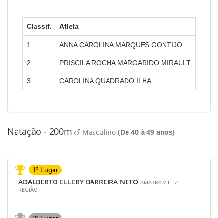
Classif.
Atleta
Amatr
1
ANNA CAROLINA MARQUES GONTIJO
AMATR
2
PRISCILA ROCHA MARGARIDO MIRAULT
AMATR
3
CAROLINA QUADRADO ILHA
AMATR
Natação - 200m
Masculino
(De 40 à 49 anos)
1º Lugar
ADALBERTO ELLERY BARREIRA NETO
AMATRA VII - 7ª
REGIÃO