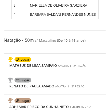
3
MARIELLA DE OLIVEIRA GARZIERA
AMATR
4
BARBARA BALDANI FERNANDES NUNES
AMATR
Natação - 50m
Masculino
(De 40 à 49 anos)
1º Lugar
MATHEUS DE LIMA SAMPAIO
AMATRA II - 2ª REGIÃO
2º Lugar
RENATO DE PAULA AMADO
AMATRA III - 3ª REGIÃO
3º Lugar
ADHEMAR PRISCO DA CUNHA NETO
AMATRA XV - 15ª