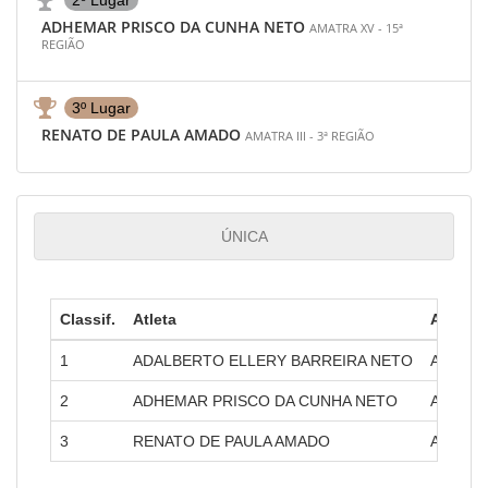
2º Lugar
ADHEMAR PRISCO DA CUNHA NETO
AMATRA XV - 15ª
REGIÃO
3º Lugar
RENATO DE PAULA AMADO
AMATRA III - 3ª REGIÃO
ÚNICA
Classif.
Atleta
Amatra
1
ADALBERTO ELLERY BARREIRA NETO
AMATRA 
2
ADHEMAR PRISCO DA CUNHA NETO
AMATRA
3
RENATO DE PAULA AMADO
AMATRA 