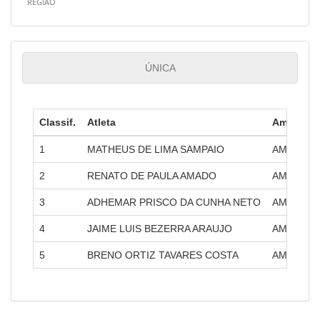
REGIÃO
ÚNICA
Classif.
Atleta
Amatra
1
MATHEUS DE LIMA SAMPAIO
AMATRA II
2
RENATO DE PAULA AMADO
AMATRA II
3
ADHEMAR PRISCO DA CUNHA NETO
AMATRA X
4
JAIME LUIS BEZERRA ARAUJO
AMATRA VI
5
BRENO ORTIZ TAVARES COSTA
AMATRA X