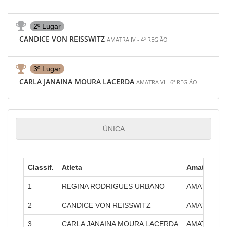
2º Lugar
CANDICE VON REISSWITZ
AMATRA IV - 4ª REGIÃO
3º Lugar
CARLA JANAINA MOURA LACERDA
AMATRA VI - 6ª REGIÃO
ÚNICA
Classif.
Atleta
Amatra
1
REGINA RODRIGUES URBANO
AMATRA XV 
2
CANDICE VON REISSWITZ
AMATRA IV 
3
CARLA JANAINA MOURA LACERDA
AMATRA VI 