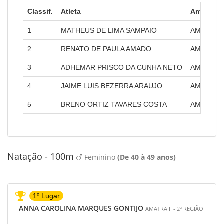
Classif.
Atleta
Amatra
1
MATHEUS DE LIMA SAMPAIO
AMATRA II
2
RENATO DE PAULA AMADO
AMATRA II
3
ADHEMAR PRISCO DA CUNHA NETO
AMATRA X
4
JAIME LUIS BEZERRA ARAUJO
AMATRA VI
5
BRENO ORTIZ TAVARES COSTA
AMATRA X
Natação - 100m
Feminino
(De 40 à 49 anos)
1º Lugar
ANNA CAROLINA MARQUES GONTIJO
AMATRA II - 2ª REGIÃO