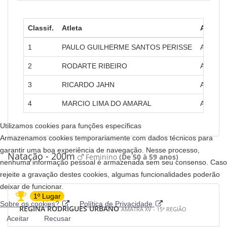
Classif.
Atleta
Amatra
1
PAULO GUILHERME SANTOS PERISSE
AMATRA 
2
RODARTE RIBEIRO
AMATRA
3
RICARDO JAHN
AMATRA 
4
MARCIO LIMA DO AMARAL
AMATRA 
Utilizamos cookies para funções específicas
Armazenamos cookies temporariamente com dados técnicos para
garantir uma boa experiência de navegação. Nesse processo,
Natação - 200m
Feminino
(De 50 à 59 anos)
nenhuma informação pessoal é armazenada sem seu consenso. Caso
rejeite a gravação destes cookies, algumas funcionalidades poderão
deixar de funcionar.
1º Lugar
Sobre os cookies?
Política de Privacidade
REGINA RODRIGUES URBANO
AMATRA XV - 15ª REGIÃO
Aceitar
Recusar