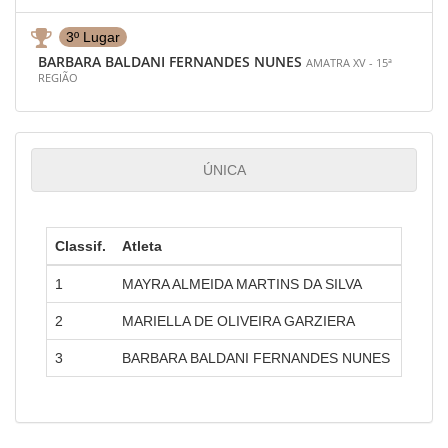
3º Lugar
BARBARA BALDANI FERNANDES NUNES
AMATRA XV - 15ª
REGIÃO
ÚNICA
Classif.
Atleta
Amatr
1
MAYRA ALMEIDA MARTINS DA SILVA
AMATR
2
MARIELLA DE OLIVEIRA GARZIERA
AMATR
3
BARBARA BALDANI FERNANDES NUNES
AMATR