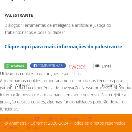
PALESTRANTE
Diálogos "Ferramentas de inteligência artificial e Justiça do
Trabalho: riscos e possibilidades"
Clique aqui para mais informações do palestrante
tweet
COMPARTILHAR
Email
Whatsapp
Utilizamos cookies para funções específicas
Armazenamos cookies temporariamente com dados técnicos para
Anterior
Próximo
garantir uma boa experiência de navegação. Nesse processo, nenhuma
informação pessoal é armazenada sem seu consenso. Caso rejeite a
gravação destes cookies, algumas funcionalidades poderão deixar de
funcionar.
Sobre os cookies?
Política de Privacidade
© Anamatra - Conamat 2020-2024 - Todos os direitos reservados.
Aceitar
Recusar